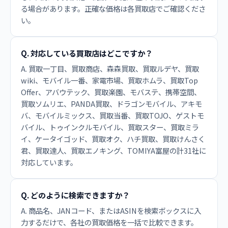
る場合があります。正確な価格は各買取店でご確認くださ
い。
Q. 対応している買取店はどこですか？
A. 買取一丁目、買取商店、森森買取、買取ルデヤ、買取
wiki、モバイル一番、家電市場、買取ホムラ、買取Top
Offer、アバウテック、買取楽園、モバステ、携帯空間、
買取ソムリエ、PANDA買取、ドラゴンモバイル、アキモ
バ、モバイルミックス、買取当番、買取TOJO、ゲストモ
バイル、トゥインクルモバイル、買取スター、買取ミラ
イ、ケータイゴッド、買取オク、ハチ買取、買取けんさく
君、買取達人、買取エノキング、TOMIYA富屋の計31社に
対応しています。
Q. どのように検索できますか？
A. 商品名、JANコード、またはASINを検索ボックスに入
力するだけで、各社の買取価格を一括で比較できます。