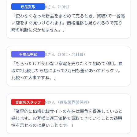
Kさん（40代）
新品買取
「使わなくなった新品をまとめて売るとき、買取Xで一番高
い店をすぐ見つけられます。価格推移も見られるので売り
時の判断に欠かせません。」
Sさん（30代・会社員）
不用品売却
「もらったけど使わない家電を売りたくて初めて利用。買
取Xで比較したら店によって2万円も差があってビックリ。
比較って大事ですね。」
Nさん（買取業界関係者）
買取店スタッフ
「業界的に価格比較サイトの存在は競争を促進していると
感じます。お客様に適正価格で買取できていることの透明
性を示せるのは良いことです。」