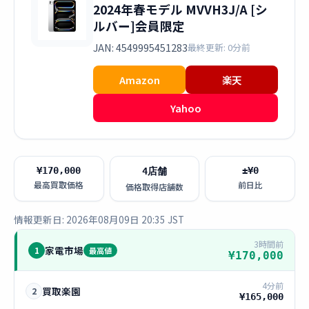
2024年春モデル MVVH3J/A [シ
ルバー]会員限定
JAN: 4549995451283
最終更新: 0分前
Amazon
楽天
Yahoo
¥170,000
±¥0
4店舗
最高買取価格
前日比
価格取得店舗数
情報更新日: 2026年08月09日 20:35 JST
3時間前
家電市場
1
最高値
¥170,000
4分前
買取楽園
2
¥165,000