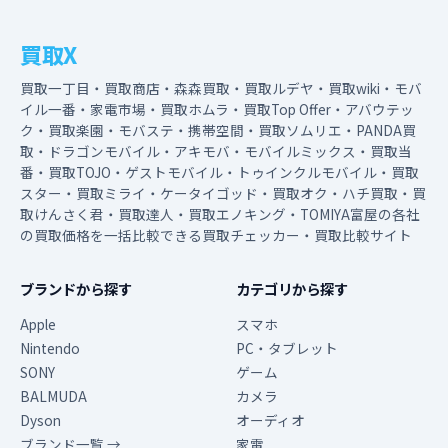
買取X
買取一丁目・買取商店・森森買取・買取ルデヤ・買取wiki・モバ
イル一番・家電市場・買取ホムラ・買取Top Offer・アバウテッ
ク・買取楽園・モバステ・携帯空間・買取ソムリエ・PANDA買
取・ドラゴンモバイル・アキモバ・モバイルミックス・買取当
番・買取TOJO・ゲストモバイル・トゥインクルモバイル・買取
スター・買取ミライ・ケータイゴッド・買取オク・ハチ買取・買
取けんさく君・買取達人・買取エノキング・TOMIYA富屋の各社
の買取価格を一括比較できる買取チェッカー・買取比較サイト
ブランドから探す
カテゴリから探す
Apple
スマホ
Nintendo
PC・タブレット
SONY
ゲーム
BALMUDA
カメラ
Dyson
オーディオ
ブランド一覧 →
家電