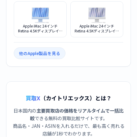
512GB SSD 24GBメモリ
512GB SSD 24GBメモリ
MD2U4J/A [ピンク]
MD2T4J/A [ブルー]
Apple iMac 24インチ
Apple iMac 24インチ
Retina 4.5Kディスプレイモ
Retina 4.5Kディスプレイモ
デル M4チップ 10コアGPU
デル M4チップ 10コアGPU
512GB SSD 16GBメモリ
512GB SSD 16GBメモリ
MWV33J/A [ブルー]
MWUV3J/A [シルバー]
他のApple製品を見る
買取X
（カイトリエックス）とは？
日本国内の
主要買取店の価格をリアルタイムで一括比
較
できる無料の買取比較サイトです。
商品名・JAN・ASINを入れるだけで、最も高く売れる
店舗が1秒でわかります。