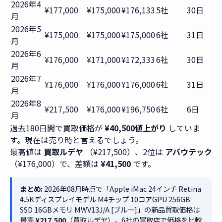
2026年4
¥177,000
¥175,000
¥176,133
5社
30日
月
2026年5
¥175,000
¥175,000
¥175,000
6社
31日
月
2026年6
¥176,000
¥171,000
¥172,333
6社
30日
月
2026年7
¥176,000
¥176,000
¥176,000
6社
31日
月
2026年8
¥217,500
¥176,000
¥196,750
6社
6日
月
過去180日間で買取価格が
¥40,500値上がり
していま
す。現在は売り時と言えるでしょう。
最高値は
買取ルデヤ
（¥217,500）、2位は
アバウテック
（¥176,000）で、差額は
¥41,500
です。
まとめ:
2026年08月時点で「Apple iMac 24インチ Retina
4.5Kディスプレイモデル M4チップ 10コアGPU 256GB
SSD 16GBメモリ MWV13J/A [ブルー]」の新品買取価格は
最高
¥217,500
（買取ルデヤ）。6社の買取店で価格を比較