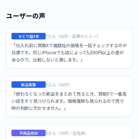
ユーザーの声
Tさん（30代・副業せどらー）
せどり歴5年
「仕入れ前に買取Xで複数社の価格を一括チェックするのが
日課です。同じiPhoneでも店によって5,000円以上の差が
あるので、比較しないと損します。」
Kさん（40代）
新品買取
「使わなくなった新品をまとめて売るとき、買取Xで一番高
い店をすぐ見つけられます。価格推移も見られるので売り
時の判断に欠かせません。」
Sさん（30代・会社員）
不用品売却