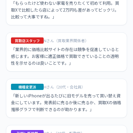
「もらったけど使わない家電を売りたくて初めて利用。買
取Xで比較したら店によって2万円も差があってビックリ。
比較って大事ですね。」
Nさん（買取業界関係者）
買取店スタッフ
「業界的に価格比較サイトの存在は競争を促進していると
感じます。お客様に適正価格で買取できていることの透明
性を示せるのは良いことです。」
Hさん（20代・会社員）
機種変更派
「新しいiPhoneが出るたびに旧モデルを売って買い替え資
金にしています。発表前に売るか後に売るか、買取Xの価格
推移グラフで判断できるのが助かります。」