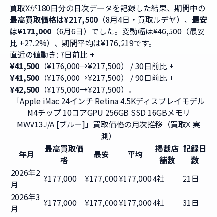
買取Xが180日分の日次データを記録した結果、期間中の
最高買取価格は¥217,500
（8月4日・買取ルデヤ）、
最安
は¥171,000
（6月6日）でした。変動幅は¥46,500（最安
比 +27.2%）、期間平均は¥176,219です。
直近の値動き: 7日前比
+
¥41,500
（¥176,000→¥217,500） / 30日前比
+
¥41,500
（¥176,000→¥217,500） / 90日前比
+
¥42,500
（¥175,000→¥217,500）。
「Apple iMac 24インチ Retina 4.5Kディスプレイモデル
M4チップ 10コアGPU 256GB SSD 16GBメモリ
MWV13J/A [ブルー]」買取価格の月次推移（買取X 実
測）
最高買取価
掲載店
記録日
年月
最安
平均
格
舗数
数
2026年2
¥177,000
¥177,000
¥177,000
4社
21日
月
2026年3
¥177,000
¥177,000
¥177,000
4社
31日
月