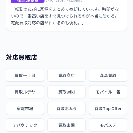
Yさん（30代・転勤族）
引越し断捨離
「転勤のたびに家電をまとめて売却しています。時間がな
いので一番高い店をすぐ見つけられるのが本当に助かる。
宅配買取対応の店がわかるのも便利。」
対応買取店
買取一丁目
買取商店
森森買取
買取ルデヤ
買取wiki
モバイル一番
家電市場
買取ホムラ
買取Top Offer
アバウテック
買取楽園
モバステ