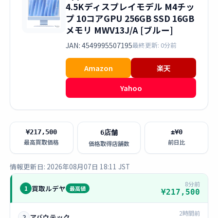
4.5Kディスプレイモデル M4チッ
プ 10コアGPU 256GB SSD 16GB
メモリ MWV13J/A [ブルー]
JAN: 4549995507195
最終更新: 0分前
Amazon
楽天
Yahoo
¥217,500
±¥0
6店舗
最高買取価格
前日比
価格取得店舗数
情報更新日: 2026年08月07日 18:11 JST
8分前
買取ルデヤ
1
最高値
¥217,500
2時間前
アバウテック
2