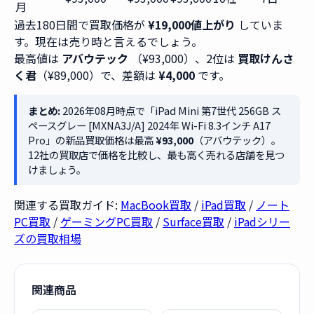
月
過去180日間で買取価格が
¥19,000値上がり
していま
す。現在は売り時と言えるでしょう。
最高値は
アバウテック
（¥93,000）、2位は
買取けんさ
く君
（¥89,000）で、差額は
¥4,000
です。
まとめ:
2026年08月時点で「iPad Mini 第7世代 256GB ス
ペースグレー [MXNA3J/A] 2024年 Wi-Fi 8.3インチ A17
Pro」の新品買取価格は最高
¥93,000
（アバウテック）。
12社の買取店で価格を比較し、最も高く売れる店舗を見つ
けましょう。
関連する買取ガイド:
MacBook買取
/
iPad買取
/
ノート
PC買取
/
ゲーミングPC買取
/
Surface買取
/
iPadシリー
ズの買取相場
関連商品