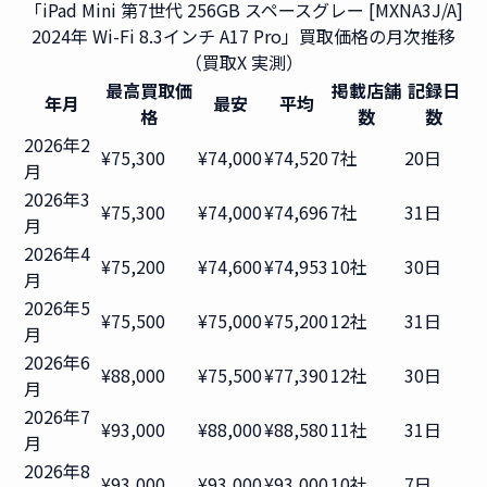
「iPad Mini 第7世代 256GB スペースグレー [MXNA3J/A]
2024年 Wi-Fi 8.3インチ A17 Pro」買取価格の月次推移
（買取X 実測）
最高買取価
掲載店舗
記録日
年月
最安
平均
格
数
数
2026年2
¥75,300
¥74,000
¥74,520
7社
20日
月
2026年3
¥75,300
¥74,000
¥74,696
7社
31日
月
2026年4
¥75,200
¥74,600
¥74,953
10社
30日
月
2026年5
¥75,500
¥75,000
¥75,200
12社
31日
月
2026年6
¥88,000
¥75,500
¥77,390
12社
30日
月
2026年7
¥93,000
¥88,000
¥88,580
11社
31日
月
2026年8
¥93,000
¥93,000
¥93,000
10社
7日