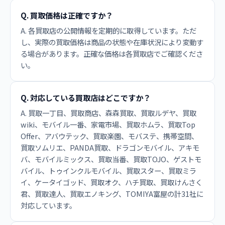
Q. 買取価格は正確ですか？
A. 各買取店の公開情報を定期的に取得しています。ただ
し、実際の買取価格は商品の状態や在庫状況により変動す
る場合があります。正確な価格は各買取店でご確認くださ
い。
Q. 対応している買取店はどこですか？
A. 買取一丁目、買取商店、森森買取、買取ルデヤ、買取
wiki、モバイル一番、家電市場、買取ホムラ、買取Top
Offer、アバウテック、買取楽園、モバステ、携帯空間、
買取ソムリエ、PANDA買取、ドラゴンモバイル、アキモ
バ、モバイルミックス、買取当番、買取TOJO、ゲストモ
バイル、トゥインクルモバイル、買取スター、買取ミラ
イ、ケータイゴッド、買取オク、ハチ買取、買取けんさく
君、買取達人、買取エノキング、TOMIYA富屋の計31社に
対応しています。