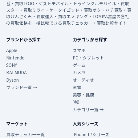
番・買取TOJO・ゲストモバイル・トゥインクルモバイル・買取
スター・買取ミライ・ケータイゴッド・買取オク・ハチ買取・買
取けんさく君・買取達人・買取エノキング・TOMIYA富屋の各社
の買取価格を一括比較できる買取チェッカー・買取比較サイト
ブランドから探す
カテゴリから探す
Apple
スマホ
Nintendo
PC・タブレット
SONY
ゲーム
BALMUDA
カメラ
Dyson
オーディオ
ブランド一覧 →
家電
美容・健康
時計
カテゴリ一覧 →
マーケット
人気シリーズ
買取チェッカー一覧
iPhone 17シリーズ