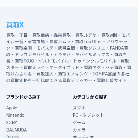
買取X
買取一丁目・買取商店・森森買取・買取ルデヤ・買取wiki・モバ
イル一番・家電市場・買取ホムラ・買取Top Offer・アバウテッ
ク・買取楽園・モバステ・携帯空間・買取ソムリエ・PANDA買
取・ドラゴンモバイル・アキモバ・モバイルミックス・買取当
番・買取TOJO・ゲストモバイル・トゥインクルモバイル・買取
スター・買取ミライ・ケータイゴッド・買取オク・ハチ買取・買
取けんさく君・買取達人・買取エノキング・TOMIYA富屋の各社
の買取価格を一括比較できる買取チェッカー・買取比較サイト
ブランドから探す
カテゴリから探す
Apple
スマホ
Nintendo
PC・タブレット
SONY
ゲーム
BALMUDA
カメラ
Dyson
オーディオ