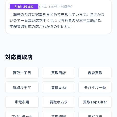
Yさん（30代・転勤族）
引越し断捨離
「転勤のたびに家電をまとめて売却しています。時間がな
いので一番高い店をすぐ見つけられるのが本当に助かる。
宅配買取対応の店がわかるのも便利。」
対応買取店
買取一丁目
買取商店
森森買取
買取ルデヤ
買取wiki
モバイル一番
家電市場
買取ホムラ
買取Top Offer
アバウテック
買取楽園
モバステ