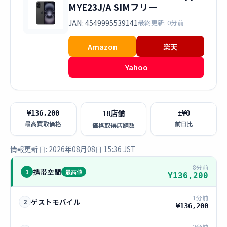
MYE23J/A SIMフリー
JAN: 4549995539141
最終更新: 0分前
Amazon
楽天
Yahoo
¥136,200
±¥0
18店舗
最高買取価格
前日比
価格取得店舗数
情報更新日: 2026年08月08日 15:36 JST
8分前
携帯空間
1
最高値
¥136,200
1分前
ゲストモバイル
2
¥136,200
2分前