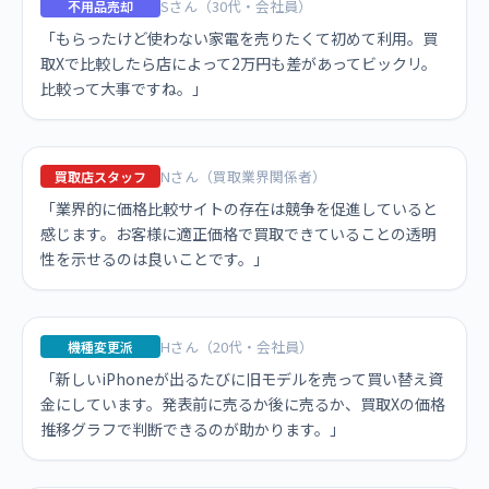
Sさん（30代・会社員）
不用品売却
「もらったけど使わない家電を売りたくて初めて利用。買
取Xで比較したら店によって2万円も差があってビックリ。
比較って大事ですね。」
Nさん（買取業界関係者）
買取店スタッフ
「業界的に価格比較サイトの存在は競争を促進していると
感じます。お客様に適正価格で買取できていることの透明
性を示せるのは良いことです。」
Hさん（20代・会社員）
機種変更派
「新しいiPhoneが出るたびに旧モデルを売って買い替え資
金にしています。発表前に売るか後に売るか、買取Xの価格
推移グラフで判断できるのが助かります。」