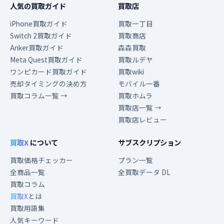
人気の買取ガイド
買取店
iPhone買取ガイド
買取一丁目
Switch 2買取ガイド
買取商店
Anker買取ガイド
森森買取
Meta Quest買取ガイド
買取ルデヤ
ワンピカード買取ガイド
買取wiki
売却タイミングの決め方
モバイル一番
買取コラム一覧 →
買取ホムラ
買取店一覧 →
買取店レビュー
買取X
について
サブスクリプション
買取価格チェッカー
プラン一覧
全商品一覧
全買取データ DL
買取コラム
買取X
とは
買取用語集
人気キーワード