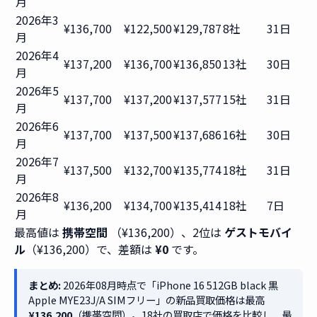
月
2026年3
¥136,700
¥122,500
¥129,787
8社
31日
月
2026年4
¥137,200
¥136,700
¥136,850
13社
30日
月
2026年5
¥137,700
¥137,200
¥137,577
15社
31日
月
2026年6
¥137,700
¥137,500
¥137,686
16社
30日
月
2026年7
¥137,500
¥132,700
¥135,774
18社
31日
月
2026年8
¥136,200
¥134,700
¥135,414
18社
7日
月
最高値は
携帯空間
（¥136,200）、2位は
ゲストモバイ
ル
（¥136,200）で、差額は
¥0
です。
まとめ:
2026年08月時点で「iPhone 16 512GB black 黒
Apple MYE23J/A SIMフリー」の新品買取価格は最高
¥136,200
（携帯空間）。18社の買取店で価格を比較し、最