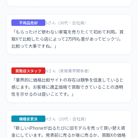
Sさん（30代・会社員）
不用品売却
「もらったけど使わない家電を売りたくて初めて利用。買
取Xで比較したら店によって2万円も差があってビックリ。
比較って大事ですね。」
Nさん（買取業界関係者）
買取店スタッフ
「業界的に価格比較サイトの存在は競争を促進していると
感じます。お客様に適正価格で買取できていることの透明
性を示せるのは良いことです。」
Hさん（20代・会社員）
機種変更派
「新しいiPhoneが出るたびに旧モデルを売って買い替え資
金にしています。発表前に売るか後に売るか、買取Xの価格