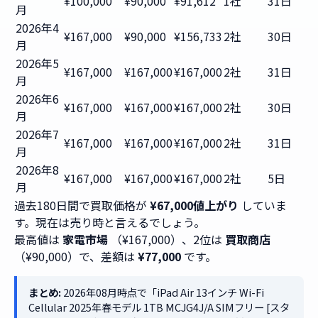
¥100,000
¥90,000
¥91,612
1社
31日
月
2026年4
¥167,000
¥90,000
¥156,733
2社
30日
月
2026年5
¥167,000
¥167,000
¥167,000
2社
31日
月
2026年6
¥167,000
¥167,000
¥167,000
2社
30日
月
2026年7
¥167,000
¥167,000
¥167,000
2社
31日
月
2026年8
¥167,000
¥167,000
¥167,000
2社
5日
月
過去180日間で買取価格が
¥67,000値上がり
していま
す。現在は売り時と言えるでしょう。
最高値は
家電市場
（¥167,000）、2位は
買取商店
（¥90,000）で、差額は
¥77,000
です。
まとめ:
2026年08月時点で「iPad Air 13インチ Wi-Fi
Cellular 2025年春モデル 1TB MCJG4J/A SIMフリー [スタ