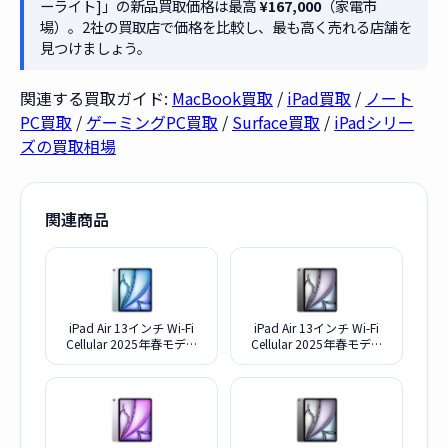
ーライト]」の新品買取価格は最高
¥167,000
（家電市
場）。2社の買取店で価格を比較し、最も高く売れる店舗を
見つけましょう。
関連する買取ガイド:
MacBook買取
/
iPad買取
/
ノート
PC買取
/
ゲーミングPC買取
/
Surface買取
/
iPadシリー
ズの買取相場
関連商品
iPad Air 13インチ Wi-Fi
iPad Air 13インチ Wi-Fi
Cellular 2025年春モデル
Cellular 2025年春モデル
1TB MCJF4J/A SIMフリー
1TB MCJE4J/A SIMフリー
[ブルー]
[スペースグレイ]