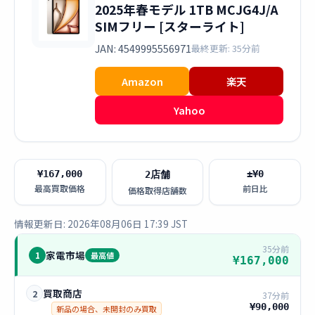
2025年春モデル 1TB MCJG4J/A
SIMフリー [スターライト]
JAN: 4549995556971
最終更新: 35分前
Amazon
楽天
Yahoo
¥167,000
±¥0
2店舗
最高買取価格
前日比
価格取得店舗数
情報更新日: 2026年08月06日 17:39 JST
35分前
家電市場
1
最高値
¥167,000
買取商店
2
37分前
¥90,000
新品の場合、未開封のみ買取