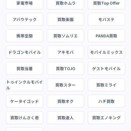
家電市場
買取ホムラ
買取Top Offer
アバウテック
買取楽園
モバステ
携帯空間
買取ソムリエ
PANDA買取
ドラゴンモバイル
アキモバ
モバイルミックス
買取当番
買取TOJO
ゲストモバイル
トゥインクルモバイ
買取スター
買取ミライ
ル
ケータイゴッド
買取オク
ハチ買取
買取けんさく君
買取達人
買取エノキング