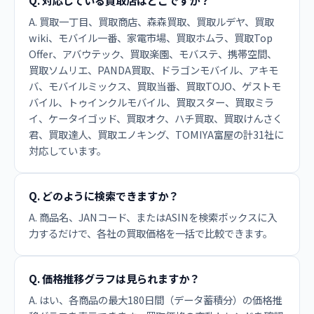
Q. 対応している買取店はどこですか？
A. 買取一丁目、買取商店、森森買取、買取ルデヤ、買取
wiki、モバイル一番、家電市場、買取ホムラ、買取Top
Offer、アバウテック、買取楽園、モバステ、携帯空間、
買取ソムリエ、PANDA買取、ドラゴンモバイル、アキモ
バ、モバイルミックス、買取当番、買取TOJO、ゲストモ
バイル、トゥインクルモバイル、買取スター、買取ミラ
イ、ケータイゴッド、買取オク、ハチ買取、買取けんさく
君、買取達人、買取エノキング、TOMIYA富屋の計31社に
対応しています。
Q. どのように検索できますか？
A. 商品名、JANコード、またはASINを検索ボックスに入
力するだけで、各社の買取価格を一括で比較できます。
Q. 価格推移グラフは見られますか？
A. はい、各商品の最大180日間（データ蓄積分）の価格推