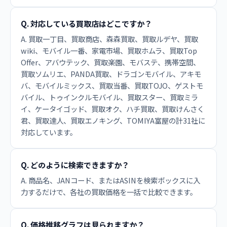
Q. 対応している買取店はどこですか？
A. 買取一丁目、買取商店、森森買取、買取ルデヤ、買取
wiki、モバイル一番、家電市場、買取ホムラ、買取Top
Offer、アバウテック、買取楽園、モバステ、携帯空間、
買取ソムリエ、PANDA買取、ドラゴンモバイル、アキモ
バ、モバイルミックス、買取当番、買取TOJO、ゲストモ
バイル、トゥインクルモバイル、買取スター、買取ミラ
イ、ケータイゴッド、買取オク、ハチ買取、買取けんさく
君、買取達人、買取エノキング、TOMIYA富屋の計31社に
対応しています。
Q. どのように検索できますか？
A. 商品名、JANコード、またはASINを検索ボックスに入
力するだけで、各社の買取価格を一括で比較できます。
Q. 価格推移グラフは見られますか？