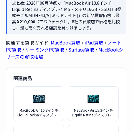
まとめ:
2026年08月時点で「MacBook Air 13.6インチ
Liquid Retinaディスプレイ M5・メモリ16GB・SSD1TB搭
載モデルMDHF4J/A [ミッドナイト]」の新品買取価格は最
高
¥210,000
（アバウテック）。8社の買取店で価格を比較
し、最も高く売れる店舗を見つけましょう。
関連する買取ガイド:
MacBook買取
/
iPad買取
/
ノート
PC買取
/
ゲーミングPC買取
/
Surface買取
/
MacBookシ
リーズの買取相場
関連商品
MacBook Air 15.3インチ
MacBook Air 15.3インチ
Liquid Retinaディスプレイ
Liquid Retinaディスプレイ
M5・メモリ24GB・
M5・メモリ24GB・
SSD1TB搭載モデル
SSD1TB搭載モデル
MDVU4J/A [スカイブルー]
MDVC4J/A [シルバー]