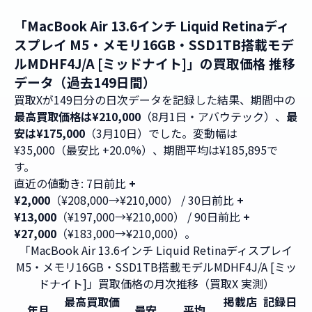
「MacBook Air 13.6インチ Liquid Retinaディ
スプレイ M5・メモリ16GB・SSD1TB搭載モデ
ルMDHF4J/A [ミッドナイト]」の買取価格 推移
データ（過去149日間）
買取Xが149日分の日次データを記録した結果、期間中の
最高買取価格は¥210,000
（8月1日・アバウテック）、
最
安は¥175,000
（3月10日）でした。変動幅は
¥35,000（最安比 +20.0%）、期間平均は¥185,895で
す。
直近の値動き: 7日前比
+
¥2,000
（¥208,000→¥210,000） / 30日前比
+
¥13,000
（¥197,000→¥210,000） / 90日前比
+
¥27,000
（¥183,000→¥210,000）。
「MacBook Air 13.6インチ Liquid Retinaディスプレイ
M5・メモリ16GB・SSD1TB搭載モデルMDHF4J/A [ミッ
ドナイト]」買取価格の月次推移（買取X 実測）
最高買取価
掲載店
記録日
年月
最安
平均