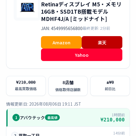
Retinaディスプレイ M5・メモリ
16GB・SSD1TB搭載モデル
MDHF4J/A [ミッドナイト]
JAN: 4549995656800
最終更新: 2分前
Amazon
楽天
Yahoo
¥210,000
±¥0
8店舗
最高買取価格
前日比
価格取得店舗数
情報更新日: 2026年08月06日 19:11 JST
1時間前
アバウテック
1
最高値
¥210,000
14分前
買取一丁目
2