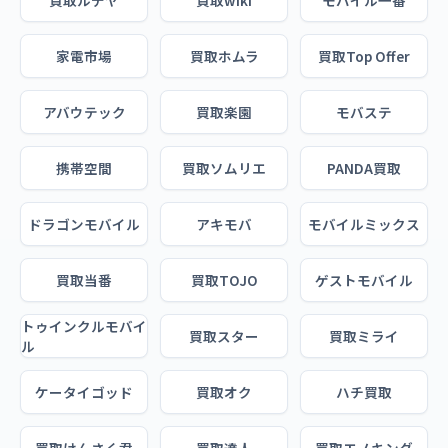
買取ルデヤ
買取wiki
モバイル一番
家電市場
買取ホムラ
買取Top Offer
アバウテック
買取楽園
モバステ
携帯空間
買取ソムリエ
PANDA買取
ドラゴンモバイル
アキモバ
モバイルミックス
買取当番
買取TOJO
ゲストモバイル
トゥインクルモバイ
買取スター
買取ミライ
ル
ケータイゴッド
買取オク
ハチ買取