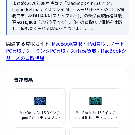
まとめ:
2026年08月時点で「MacBook Air 13.6インチ
Liquid Retinaディスプレイ M5・メモリ16GB・SSD1TB搭
載モデルMDHJ4J/A [スカイブルー]」の新品買取価格は最
高
¥210,000
（アバウテック）。8社の買取店で価格を比較
し、最も高く売れる店舗を見つけましょう。
関連する買取ガイド:
MacBook買取
/
iPad買取
/
ノート
PC買取
/
ゲーミングPC買取
/
Surface買取
/
MacBookシ
リーズの買取相場
関連商品
MacBook Air 15.3インチ
MacBook Air 15.3インチ
Liquid Retinaディスプレイ
Liquid Retinaディスプレイ
M5・メモリ24GB・
M5・メモリ24GB・
SSD1TB搭載モデル
SSD1TB搭載モデル
MDVN4J/A [ミッドナイト]
MDVC4J/A [シルバー]