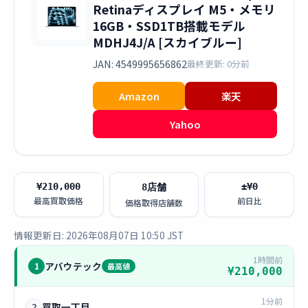
Retinaディスプレイ M5・メモリ
16GB・SSD1TB搭載モデル
MDHJ4J/A [スカイブルー]
JAN: 4549995656862
最終更新: 0分前
Amazon
楽天
Yahoo
¥210,000
±¥0
8店舗
最高買取価格
前日比
価格取得店舗数
情報更新日: 2026年08月07日 10:50 JST
1時間前
アバウテック
1
最高値
¥210,000
1分前
買取一丁目
2