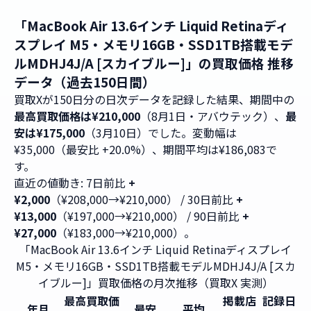
「MacBook Air 13.6インチ Liquid Retinaディ
スプレイ M5・メモリ16GB・SSD1TB搭載モデ
ルMDHJ4J/A [スカイブルー]」の買取価格 推移
データ（過去150日間）
買取Xが150日分の日次データを記録した結果、期間中の
最高買取価格は¥210,000
（8月1日・アバウテック）、
最
安は¥175,000
（3月10日）でした。変動幅は
¥35,000（最安比 +20.0%）、期間平均は¥186,083で
す。
直近の値動き: 7日前比
+
¥2,000
（¥208,000→¥210,000） / 30日前比
+
¥13,000
（¥197,000→¥210,000） / 90日前比
+
¥27,000
（¥183,000→¥210,000）。
「MacBook Air 13.6インチ Liquid Retinaディスプレイ
M5・メモリ16GB・SSD1TB搭載モデルMDHJ4J/A [スカ
イブルー]」買取価格の月次推移（買取X 実測）
最高買取価
掲載店
記録日
年月
最安
平均