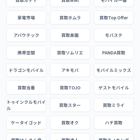
買取ルデヤ
買取wiki
モバイル一番
家電市場
買取ホムラ
買取Top Offer
アバウテック
買取楽園
モバステ
携帯空間
買取ソムリエ
PANDA買取
ドラゴンモバイル
アキモバ
モバイルミックス
買取当番
買取TOJO
ゲストモバイル
トゥインクルモバイ
買取スター
買取ミライ
ル
ケータイゴッド
買取オク
ハチ買取