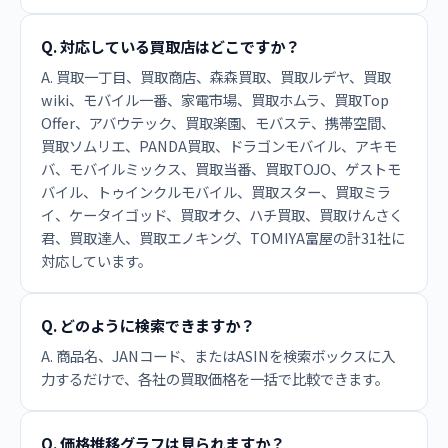
Q. 対応している買取店はどこですか？
A. 買取一丁目、買取商店、森森買取、買取ルデヤ、買取
wiki、モバイル一番、家電市場、買取ホムラ、買取Top
Offer、アバウテック、買取楽園、モバステ、携帯空間、
買取ソムリエ、PANDA買取、ドラゴンモバイル、アキモ
バ、モバイルミックス、買取当番、買取TOJO、ゲストモ
バイル、トゥインクルモバイル、買取スター、買取ミラ
イ、ケータイゴッド、買取オク、ハチ買取、買取けんさく
君、買取達人、買取エノキング、TOMIYA富屋の計31社に
対応しています。
Q. どのように検索できますか？
A. 商品名、JANコード、またはASINを検索ボックスに入
力するだけで、各社の買取価格を一括で比較できます。
Q. 価格推移グラフは見られますか？