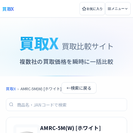
買取X
お気に入り
メニュー
買取X
買取比較サイト
複数社の買取価格を瞬時に一括比較
←
検索に戻る
買取X
›
AMRC-5M(W) [ホワイト]
AMRC-5M(W) [ホワイト]