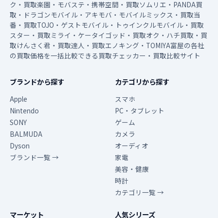
ク・買取楽園・モバステ・携帯空間・買取ソムリエ・PANDA買
取・ドラゴンモバイル・アキモバ・モバイルミックス・買取当
番・買取TOJO・ゲストモバイル・トゥインクルモバイル・買取
スター・買取ミライ・ケータイゴッド・買取オク・ハチ買取・買
取けんさく君・買取達人・買取エノキング・TOMIYA富屋の各社
の買取価格を一括比較できる買取チェッカー・買取比較サイト
ブランドから探す
カテゴリから探す
Apple
スマホ
Nintendo
PC・タブレット
SONY
ゲーム
BALMUDA
カメラ
Dyson
オーディオ
ブランド一覧 →
家電
美容・健康
時計
カテゴリ一覧 →
マーケット
人気シリーズ