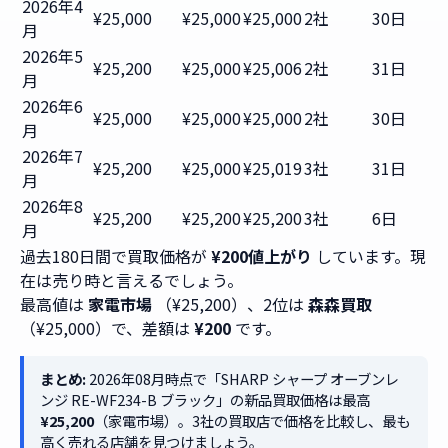
2026年4
¥25,000
¥25,000
¥25,000
2社
30日
月
2026年5
¥25,200
¥25,000
¥25,006
2社
31日
月
2026年6
¥25,000
¥25,000
¥25,000
2社
30日
月
2026年7
¥25,200
¥25,000
¥25,019
3社
31日
月
2026年8
¥25,200
¥25,200
¥25,200
3社
6日
月
過去180日間で買取価格が
¥200値上がり
しています。現
在は売り時と言えるでしょう。
最高値は
家電市場
（¥25,200）、2位は
森森買取
（¥25,000）で、差額は
¥200
です。
まとめ:
2026年08月時点で「SHARP シャープ オーブンレ
ンジ RE-WF234-B ブラック」の新品買取価格は最高
¥25,200
（家電市場）。3社の買取店で価格を比較し、最も
高く売れる店舗を見つけましょう。