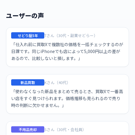
ユーザーの声
Tさん（30代・副業せどらー）
せどり歴5年
「仕入れ前に買取Xで複数社の価格を一括チェックするのが
日課です。同じiPhoneでも店によって5,000円以上の差が
あるので、比較しないと損します。」
Kさん（40代）
新品買取
「使わなくなった新品をまとめて売るとき、買取Xで一番高
い店をすぐ見つけられます。価格推移も見られるので売り
時の判断に欠かせません。」
Sさん（30代・会社員）
不用品売却