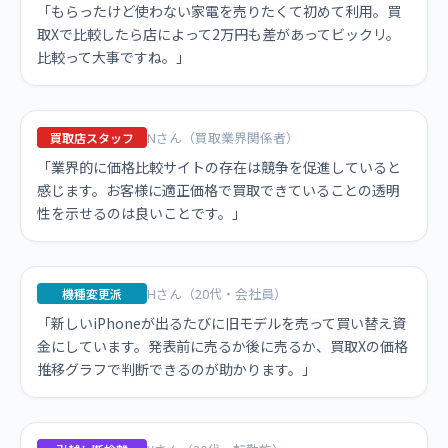
「もらったけど使わない家電を売りたくて初めて利用。買
取Xで比較したら店によって2万円も差があってビックリ。
比較って大事ですね。」
Nさん（買取業界関係者）
買取店スタッフ
「業界的に価格比較サイトの存在は競争を促進していると
感じます。お客様に適正価格で買取できていることの透明
性を示せるのは良いことです。」
Hさん（20代・会社員）
機種変更派
「新しいiPhoneが出るたびに旧モデルを売って買い替え資
金にしています。発表前に売るか後に売るか、買取Xの価格
推移グラフで判断できるのが助かります。」