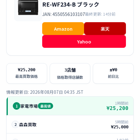
RE-WF234-B ブラック
JAN: 4550556103107
最終更新: 14分前
Amazon
楽天
Yahoo
¥25,200
±¥0
3店舗
最高買取価格
前日比
価格取得店舗数
情報更新日: 2026年08月07日 04:35 JST
1時間前
家電市場
1
最高値
¥25,200
5時間前
森森買取
2
¥25,000
14分前