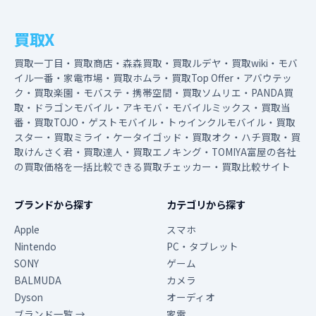
買取X
買取一丁目・買取商店・森森買取・買取ルデヤ・買取wiki・モバ
イル一番・家電市場・買取ホムラ・買取Top Offer・アバウテッ
ク・買取楽園・モバステ・携帯空間・買取ソムリエ・PANDA買
取・ドラゴンモバイル・アキモバ・モバイルミックス・買取当
番・買取TOJO・ゲストモバイル・トゥインクルモバイル・買取
スター・買取ミライ・ケータイゴッド・買取オク・ハチ買取・買
取けんさく君・買取達人・買取エノキング・TOMIYA富屋の各社
の買取価格を一括比較できる買取チェッカー・買取比較サイト
ブランドから探す
カテゴリから探す
Apple
スマホ
Nintendo
PC・タブレット
SONY
ゲーム
BALMUDA
カメラ
Dyson
オーディオ
ブランド一覧 →
家電