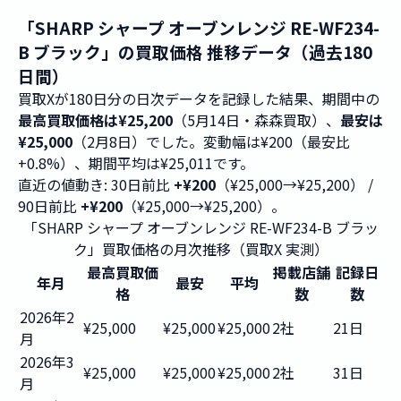
「SHARP シャープ オーブンレンジ RE-WF234-
B ブラック」の買取価格 推移データ（過去180
日間）
買取Xが180日分の日次データを記録した結果、期間中の
最高買取価格は¥25,200
（5月14日・森森買取）、
最安は
¥25,000
（2月8日）でした。変動幅は¥200（最安比
+0.8%）、期間平均は¥25,011です。
直近の値動き: 30日前比
+¥200
（¥25,000→¥25,200） /
90日前比
+¥200
（¥25,000→¥25,200）。
「SHARP シャープ オーブンレンジ RE-WF234-B ブラッ
ク」買取価格の月次推移（買取X 実測）
最高買取価
掲載店舗
記録日
年月
最安
平均
格
数
数
2026年2
¥25,000
¥25,000
¥25,000
2社
21日
月
2026年3
¥25,000
¥25,000
¥25,000
2社
31日
月