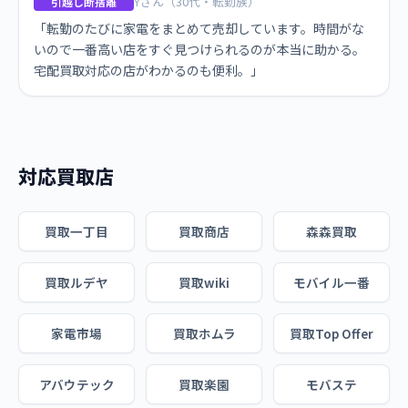
Yさん（30代・転勤族）
引越し断捨離
「転勤のたびに家電をまとめて売却しています。時間がな
いので一番高い店をすぐ見つけられるのが本当に助かる。
宅配買取対応の店がわかるのも便利。」
対応買取店
買取一丁目
買取商店
森森買取
買取ルデヤ
買取wiki
モバイル一番
家電市場
買取ホムラ
買取Top Offer
アバウテック
買取楽園
モバステ