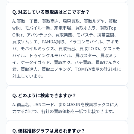
Q. 対応している買取店はどこですか？
A. 買取一丁目、買取商店、森森買取、買取ルデヤ、買取
wiki、モバイル一番、家電市場、買取ホムラ、買取Top
Offer、アバウテック、買取楽園、モバステ、携帯空間、
買取ソムリエ、PANDA買取、ドラゴンモバイル、アキモ
バ、モバイルミックス、買取当番、買取TOJO、ゲストモ
バイル、トゥインクルモバイル、買取スター、買取ミラ
イ、ケータイゴッド、買取オク、ハチ買取、買取けんさく
君、買取達人、買取エノキング、TOMIYA富屋の計31社に
対応しています。
Q. どのように検索できますか？
A. 商品名、JANコード、またはASINを検索ボックスに入
力するだけで、各社の買取価格を一括で比較できます。
Q. 価格推移グラフは見られますか？