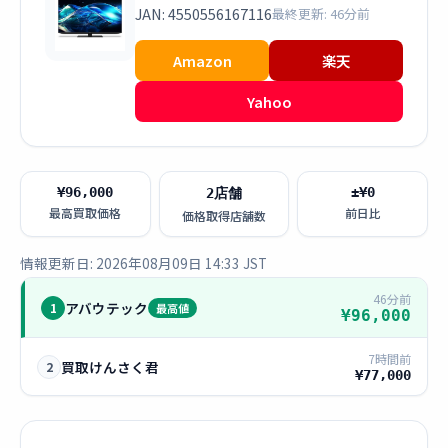
JAN: 4550556167116
最終更新: 46分前
Amazon
楽天
Yahoo
¥96,000
±¥0
2店舗
最高買取価格
前日比
価格取得店舗数
情報更新日: 2026年08月09日 14:33 JST
46分前
アバウテック
1
最高値
¥96,000
7時間前
買取けんさく君
2
¥77,000