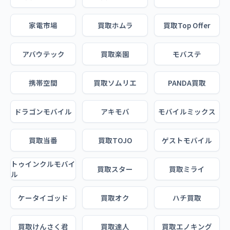
家電市場
買取ホムラ
買取Top Offer
アバウテック
買取楽園
モバステ
携帯空間
買取ソムリエ
PANDA買取
ドラゴンモバイル
アキモバ
モバイルミックス
買取当番
買取TOJO
ゲストモバイル
トゥインクルモバイ
買取スター
買取ミライ
ル
ケータイゴッド
買取オク
ハチ買取
買取けんさく君
買取達人
買取エノキング