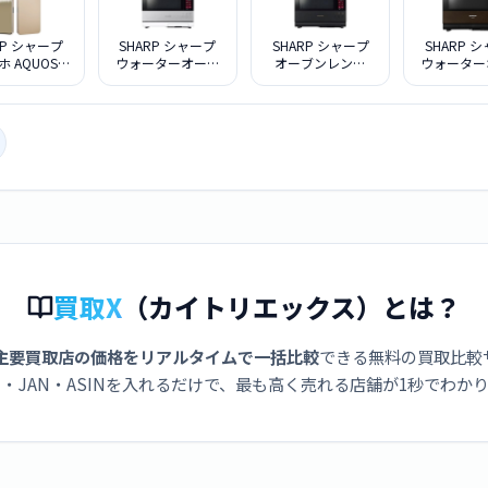
RP シャープ
SHARP シャープ
SHARP シャープ
SHARP 
ホ AQUOS
ウォーターオーブ
オーブンレンジ
ウォーター
H-M35 512G
ン 30L ヘルシオ
AX-LSX3B-B プレ
ン HEALSI
リー SIMフ
AX-LSX3B-W ブラ
ミアムブラック
LSX3A-T
リー
ストメタルホワイ
ーションブ
ト
買取X
（カイトリエックス）とは？
主要買取店の価格をリアルタイムで一括比較
できる無料の買取比較
・JAN・ASINを入れるだけで、最も高く売れる店舗が1秒でわか