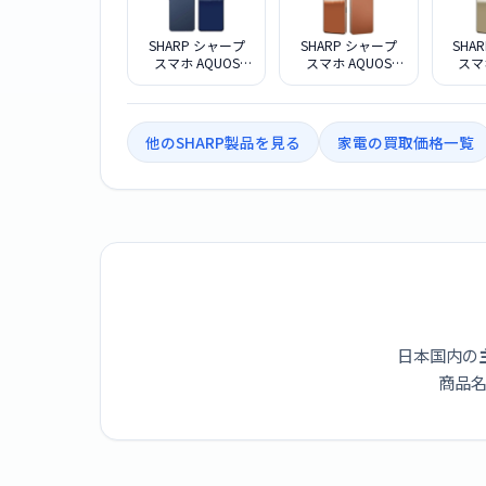
SHARP シャープ
SHARP シャープ
SHA
スマホ AQUOS
スマホ AQUOS
スマ
R11 SH-M35 512G
R11 SH-M35 512G
R11 S
ネイビー SIMフリ
テラコッタ SIMフ
アイボ
ー
リー
他のSHARP製品を見る
家電の買取価格一覧
日本国内の
商品名