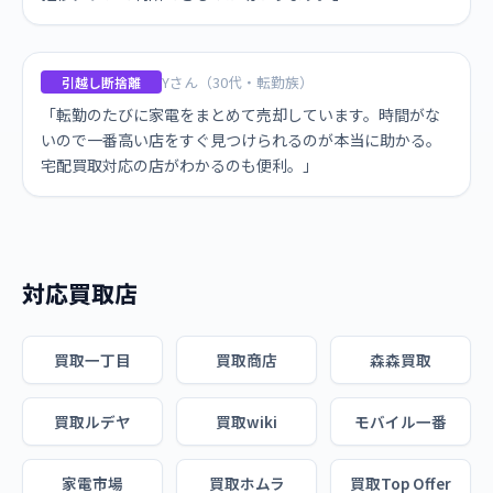
Yさん（30代・転勤族）
引越し断捨離
「転勤のたびに家電をまとめて売却しています。時間がな
いので一番高い店をすぐ見つけられるのが本当に助かる。
宅配買取対応の店がわかるのも便利。」
対応買取店
買取一丁目
買取商店
森森買取
買取ルデヤ
買取wiki
モバイル一番
家電市場
買取ホムラ
買取Top Offer