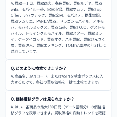
A. 買取一丁目、買取商店、森森買取、買取ルデヤ、買取
wiki、モバイル一番、家電市場、買取ホムラ、買取Top
Offer、アバウテック、買取楽園、モバステ、携帯空間、
買取ソムリエ、PANDA買取、ドラゴンモバイル、アキモ
バ、モバイルミックス、買取当番、買取TOJO、ゲストモ
バイル、トゥインクルモバイル、買取スター、買取ミラ
イ、ケータイゴッド、買取オク、ハチ買取、買取けんさく
君、買取達人、買取エノキング、TOMIYA富屋の計31社に
対応しています。
Q. どのように検索できますか？
A. 商品名、JANコード、またはASINを検索ボックスに入
力するだけで、各社の買取価格を一括で比較できます。
Q. 価格推移グラフは見られますか？
A. はい、各商品の最大180日間（データ蓄積分）の価格推
移グラフを表示できます。買取価格の変動トレンドを確認