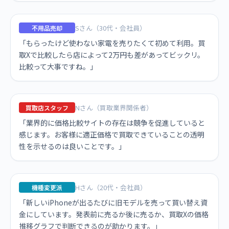
Sさん（30代・会社員）
不用品売却
「もらったけど使わない家電を売りたくて初めて利用。買
取Xで比較したら店によって2万円も差があってビックリ。
比較って大事ですね。」
Nさん（買取業界関係者）
買取店スタッフ
「業界的に価格比較サイトの存在は競争を促進していると
感じます。お客様に適正価格で買取できていることの透明
性を示せるのは良いことです。」
Hさん（20代・会社員）
機種変更派
「新しいiPhoneが出るたびに旧モデルを売って買い替え資
金にしています。発表前に売るか後に売るか、買取Xの価格
推移グラフで判断できるのが助かります。」