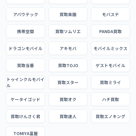
アバウテック
買取楽園
モバステ
携帯空間
買取ソムリエ
PANDA買取
ドラゴンモバイル
アキモバ
モバイルミックス
買取当番
買取TOJO
ゲストモバイル
トゥインクルモバイ
買取スター
買取ミライ
ル
ケータイゴッド
買取オク
ハチ買取
買取けんさく君
買取達人
買取エノキング
TOMIYA富屋