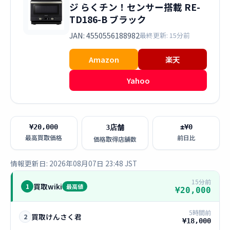
ジ らくチン！センサー搭載 RE-
TD186-B ブラック
JAN: 4550556188982
最終更新: 15分前
Amazon
楽天
Yahoo
¥20,000
±¥0
3店舗
最高買取価格
前日比
価格取得店舗数
情報更新日: 2026年08月07日 23:48 JST
15分前
買取wiki
1
最高値
¥20,000
5時間前
買取けんさく君
2
¥18,000