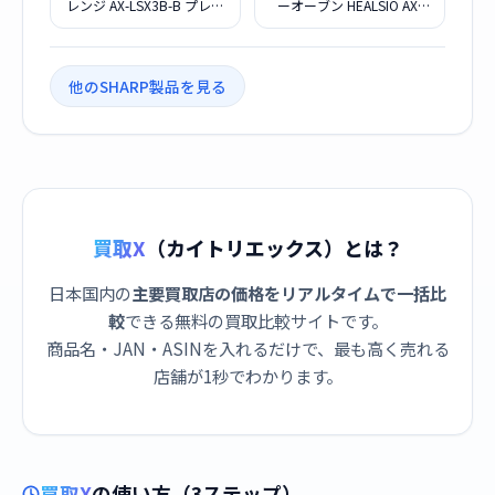
レンジ AX-LSX3B-B プレミ
ーオーブン HEALSIO AX-
アムブラック
LSX3A-S
他のSHARP製品を見る
買取X
（カイトリエックス）とは？
日本国内の
主要買取店の価格をリアルタイムで一括比
較
できる無料の買取比較サイトです。
商品名・JAN・ASINを入れるだけで、最も高く売れる
店舗が1秒でわかります。
買取X
の使い方（3ステップ）