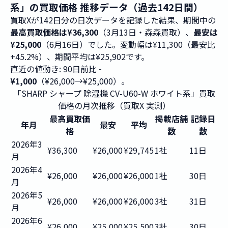
系」の買取価格 推移データ（過去142日間）
買取Xが142日分の日次データを記録した結果、期間中の
最高買取価格は¥36,300
（3月13日・森森買取）、
最安は
¥25,000
（6月16日）でした。変動幅は¥11,300（最安比
+45.2%）、期間平均は¥25,902です。
直近の値動き: 90日前比
-
¥1,000
（¥26,000→¥25,000）。
「SHARP シャープ 除湿機 CV-U60-W ホワイト系」買取
価格の月次推移（買取X 実測）
最高買取価
掲載店舗
記録日
年月
最安
平均
格
数
数
2026年3
¥36,300
¥26,000
¥29,745
1社
11日
月
2026年4
¥26,000
¥26,000
¥26,000
1社
30日
月
2026年5
¥26,000
¥26,000
¥26,000
3社
31日
月
2026年6
¥26,000
¥25,000
¥25,500
3社
30日