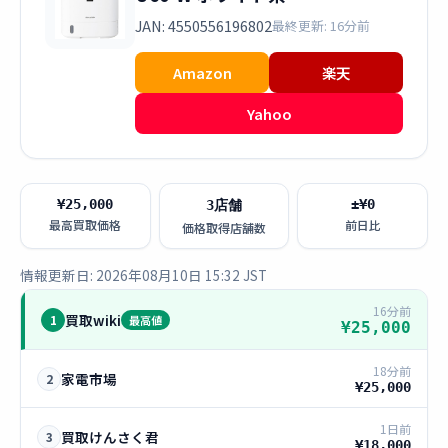
JAN: 4550556196802
最終更新: 16分前
Amazon
楽天
Yahoo
¥25,000
±¥0
3店舗
最高買取価格
前日比
価格取得店舗数
情報更新日: 2026年08月10日 15:32 JST
16分前
買取wiki
1
最高値
¥25,000
18分前
家電市場
2
¥25,000
1日前
買取けんさく君
3
¥18,000