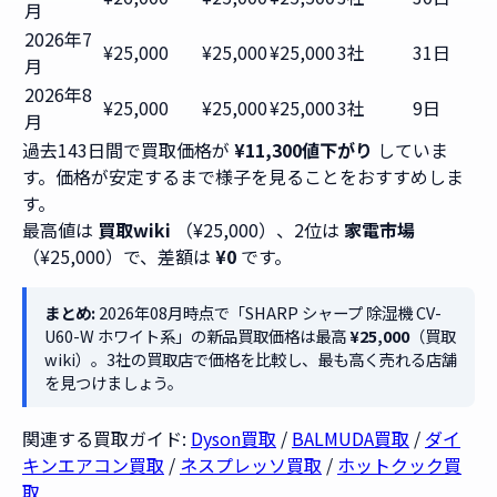
月
2026年7
¥25,000
¥25,000
¥25,000
3社
31日
月
2026年8
¥25,000
¥25,000
¥25,000
3社
9日
月
過去143日間で買取価格が
¥11,300値下がり
していま
す。価格が安定するまで様子を見ることをおすすめしま
す。
最高値は
買取wiki
（¥25,000）、2位は
家電市場
（¥25,000）で、差額は
¥0
です。
まとめ:
2026年08月時点で「SHARP シャープ 除湿機 CV-
U60-W ホワイト系」の新品買取価格は最高
¥25,000
（買取
wiki）。3社の買取店で価格を比較し、最も高く売れる店舗
を見つけましょう。
関連する買取ガイド:
Dyson買取
/
BALMUDA買取
/
ダイ
キンエアコン買取
/
ネスプレッソ買取
/
ホットクック買
取