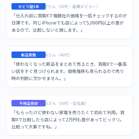
Tさん（30代・副業せどらー）
せどり歴5年
「仕入れ前に買取Xで複数社の価格を一括チェックするのが
日課です。同じiPhoneでも店によって5,000円以上の差が
あるので、比較しないと損します。」
Kさん（40代）
新品買取
「使わなくなった新品をまとめて売るとき、買取Xで一番高
い店をすぐ見つけられます。価格推移も見られるので売り
時の判断に欠かせません。」
Sさん（30代・会社員）
不用品売却
「もらったけど使わない家電を売りたくて初めて利用。買
取Xで比較したら店によって2万円も差があってビックリ。
比較って大事ですね。」