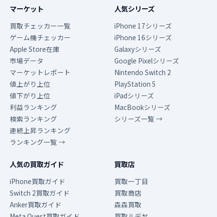
マーケット
人気シリーズ
買取チェッカー一覧
iPhone 17シリーズ
ゲーム機チェッカー
iPhone 16シリーズ
Apple Store在庫
Galaxyシリーズ
市場データ
Google Pixelシリーズ
マーケットレポート
Nintendo Switch 2
値上がり上位
PlayStation 5
値下がり上位
iPadシリーズ
利益ランキング
MacBookシリーズ
検索ランキング
シリーズ一覧 →
連続上昇ランキング
ランキング一覧 →
人気の買取ガイド
買取店
iPhone買取ガイド
買取一丁目
Switch 2買取ガイド
買取商店
Anker買取ガイド
森森買取
Meta Quest買取ガイド
買取ルデヤ