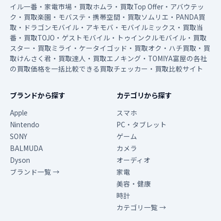
イル一番・家電市場・買取ホムラ・買取Top Offer・アバウテッ
ク・買取楽園・モバステ・携帯空間・買取ソムリエ・PANDA買
取・ドラゴンモバイル・アキモバ・モバイルミックス・買取当
番・買取TOJO・ゲストモバイル・トゥインクルモバイル・買取
スター・買取ミライ・ケータイゴッド・買取オク・ハチ買取・買
取けんさく君・買取達人・買取エノキング・TOMIYA富屋の各社
の買取価格を一括比較できる買取チェッカー・買取比較サイト
ブランドから探す
カテゴリから探す
Apple
スマホ
Nintendo
PC・タブレット
SONY
ゲーム
BALMUDA
カメラ
Dyson
オーディオ
ブランド一覧 →
家電
美容・健康
時計
カテゴリ一覧 →