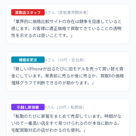
Nさん（買取業界関係者）
買取店スタッフ
「業界的に価格比較サイトの存在は競争を促進していると
感じます。お客様に適正価格で買取できていることの透明
性を示せるのは良いことです。」
Hさん（20代・会社員）
機種変更派
「新しいiPhoneが出るたびに旧モデルを売って買い替え資
金にしています。発表前に売るか後に売るか、買取Xの価格
推移グラフで判断できるのが助かります。」
Yさん（30代・転勤族）
引越し断捨離
「転勤のたびに家電をまとめて売却しています。時間がな
いので一番高い店をすぐ見つけられるのが本当に助かる。
宅配買取対応の店がわかるのも便利。」