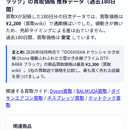
ラック」の買取価格 推移データ（過去180日
間）
買取Xが記録した180日分の日次データでは、買取価格は
¥2,200
（買取wiki）で通期横ばいでした。値動きが無い
ため、売却タイミングによる差は出ていません。
過去180日間、買取価格は
安定
しています。
まとめ:
2026年08月時点で「DOSHISHA ドウシシャ かき氷
機 Otona 電動ふわふわとろ雪かき氷器プライム DTY-
B4BK ブラック」の新品買取価格は最高
¥2,200
（買取
wiki）。1社の買取店で価格を比較し、最も高く売れる店舗
を見つけましょう。
関連する買取ガイド:
Dyson買取
/
BALMUDA買取
/
ダイ
キンエアコン買取
/
ネスプレッソ買取
/
ホットクック買
取
関連商品