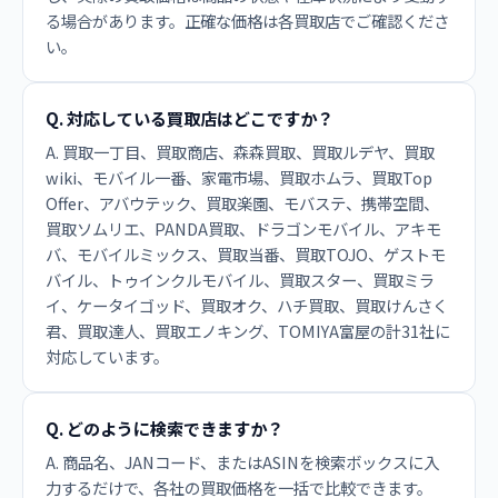
る場合があります。正確な価格は各買取店でご確認くださ
い。
Q. 対応している買取店はどこですか？
A. 買取一丁目、買取商店、森森買取、買取ルデヤ、買取
wiki、モバイル一番、家電市場、買取ホムラ、買取Top
Offer、アバウテック、買取楽園、モバステ、携帯空間、
買取ソムリエ、PANDA買取、ドラゴンモバイル、アキモ
バ、モバイルミックス、買取当番、買取TOJO、ゲストモ
バイル、トゥインクルモバイル、買取スター、買取ミラ
イ、ケータイゴッド、買取オク、ハチ買取、買取けんさく
君、買取達人、買取エノキング、TOMIYA富屋の計31社に
対応しています。
Q. どのように検索できますか？
A. 商品名、JANコード、またはASINを検索ボックスに入
力するだけで、各社の買取価格を一括で比較できます。