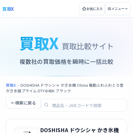
買取X
お気に入り
メニュー
買取X
買取比較サイト
複数社の買取価格を瞬時に一括比較
買取X
›
DOSHISHA ドウシシャ かき氷機 Otona 電動ふわふわとろ雪
かき氷器プライム DTY-B4BK ブラック
←
検索に戻る
DOSHISHA ドウシシャ かき氷機