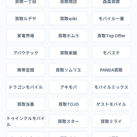
買取一丁目
買取商店
森森買取
買取ルデヤ
買取wiki
モバイル一番
家電市場
買取ホムラ
買取Top Offer
アバウテック
買取楽園
モバステ
携帯空間
買取ソムリエ
PANDA買取
ドラゴンモバイル
アキモバ
モバイルミックス
買取当番
買取TOJO
ゲストモバイル
トゥインクルモバイ
買取スター
買取ミライ
ル