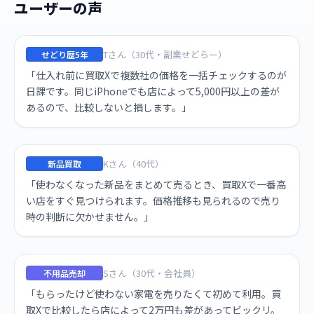
ユーザーの声
Tさん（30代・副業せどらー）
せどり歴5年
「仕入れ前に買取Xで複数社の価格を一括チェックするのが
日課です。同じiPhoneでも店によって5,000円以上の差が
あるので、比較しないと損します。」
Kさん（40代）
新品買取
「使わなくなった新品をまとめて売るとき、買取Xで一番高
い店をすぐ見つけられます。価格推移も見られるので売り
時の判断に欠かせません。」
Sさん（30代・会社員）
不用品売却
「もらったけど使わない家電を売りたくて初めて利用。買
取Xで比較したら店によって2万円も差があってビックリ。