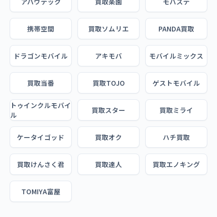
アバウテック
買取楽園
モバステ
携帯空間
買取ソムリエ
PANDA買取
ドラゴンモバイル
アキモバ
モバイルミックス
買取当番
買取TOJO
ゲストモバイル
トゥインクルモバイ
買取スター
買取ミライ
ル
ケータイゴッド
買取オク
ハチ買取
買取けんさく君
買取達人
買取エノキング
TOMIYA富屋