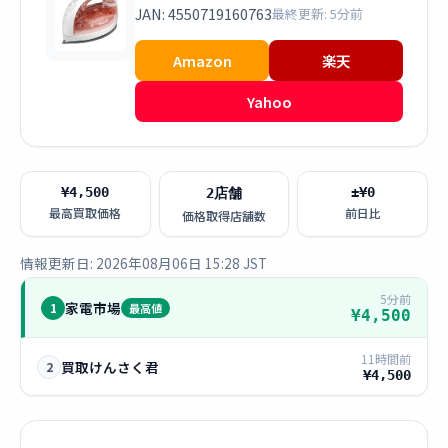
JAN: 4550719160763
最終更新: 5分前
Amazon
楽天
Yahoo
¥4,500
±¥0
2店舗
最高買取価格
前日比
価格取得店舗数
情報更新日: 2026年08月06日 15:28 JST
5分前
家電市場
1
最高値
¥4,500
11時間前
買取けんさく君
2
¥4,500