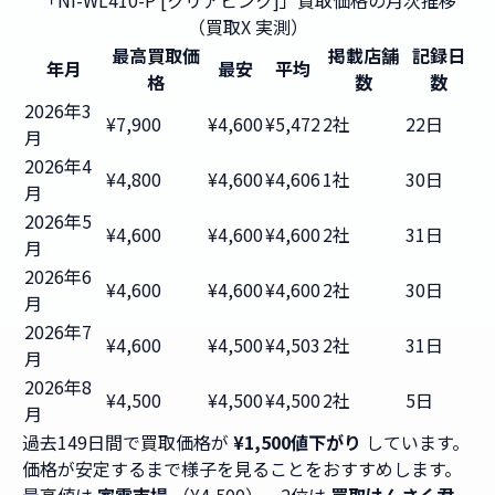
「NI-WL410-P [クリアピンク]」買取価格の月次推移
（買取X 実測）
最高買取価
掲載店舗
記録日
年月
最安
平均
格
数
数
2026年3
¥7,900
¥4,600
¥5,472
2社
22日
月
2026年4
¥4,800
¥4,600
¥4,606
1社
30日
月
2026年5
¥4,600
¥4,600
¥4,600
2社
31日
月
2026年6
¥4,600
¥4,600
¥4,600
2社
30日
月
2026年7
¥4,600
¥4,500
¥4,503
2社
31日
月
2026年8
¥4,500
¥4,500
¥4,500
2社
5日
月
過去149日間で買取価格が
¥1,500値下がり
しています。
価格が安定するまで様子を見ることをおすすめします。