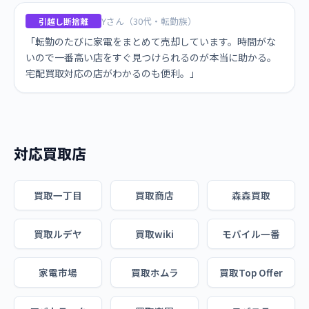
Yさん（30代・転勤族）
引越し断捨離
「転勤のたびに家電をまとめて売却しています。時間がな
いので一番高い店をすぐ見つけられるのが本当に助かる。
宅配買取対応の店がわかるのも便利。」
対応買取店
買取一丁目
買取商店
森森買取
買取ルデヤ
買取wiki
モバイル一番
家電市場
買取ホムラ
買取Top Offer