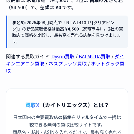
最高値は
家電市場
（¥4,500）、2位は
買取けんさく君
（¥4,500）で、差額は
¥0
です。
まとめ:
2026年08月時点で「NI-WL410-P [クリアピン
ク]」の新品買取価格は最高
¥4,500
（家電市場）。2社の買
取店で価格を比較し、最も高く売れる店舗を見つけましょ
う。
関連する買取ガイド:
Dyson買取
/
BALMUDA買取
/
ダイ
キンエアコン買取
/
ネスプレッソ買取
/
ホットクック買
取
買取X
（カイトリエックス）とは？
日本国内の
主要買取店の価格をリアルタイムで一括比
較
できる無料の買取比較サイトです。
商品名・JAN・ASINを入れるだけで、最も高く売れる