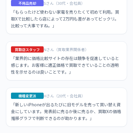
Sさん（30代・会社員）
不用品売却
「もらったけど使わない家電を売りたくて初めて利用。買
取Xで比較したら店によって2万円も差があってビックリ。
比較って大事ですね。」
Nさん（買取業界関係者）
買取店スタッフ
「業界的に価格比較サイトの存在は競争を促進していると
感じます。お客様に適正価格で買取できていることの透明
性を示せるのは良いことです。」
Hさん（20代・会社員）
機種変更派
「新しいiPhoneが出るたびに旧モデルを売って買い替え資
金にしています。発表前に売るか後に売るか、買取Xの価格
推移グラフで判断できるのが助かります。」