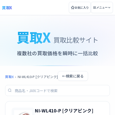
買取X
お気に入り
メニュー
買取X
買取比較サイト
複数社の買取価格を瞬時に一括比較
←
検索に戻る
買取X
›
NI-WL410-P [クリアピンク]
NI-WL410-P [クリアピンク]