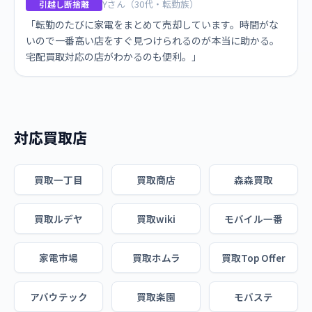
Yさん（30代・転勤族）
引越し断捨離
「転勤のたびに家電をまとめて売却しています。時間がな
いので一番高い店をすぐ見つけられるのが本当に助かる。
宅配買取対応の店がわかるのも便利。」
対応買取店
買取一丁目
買取商店
森森買取
買取ルデヤ
買取wiki
モバイル一番
家電市場
買取ホムラ
買取Top Offer
アバウテック
買取楽園
モバステ