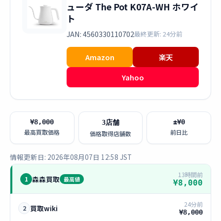
ューダ The Pot K07A-WH ホワイ
ト
JAN: 4560330110702
最終更新: 24分前
Amazon
楽天
Yahoo
¥8,000
±¥0
3店舗
最高買取価格
前日比
価格取得店舗数
情報更新日: 2026年08月07日 12:58 JST
13時間前
森森買取
1
最高値
¥8,000
24分前
買取wiki
2
¥8,000