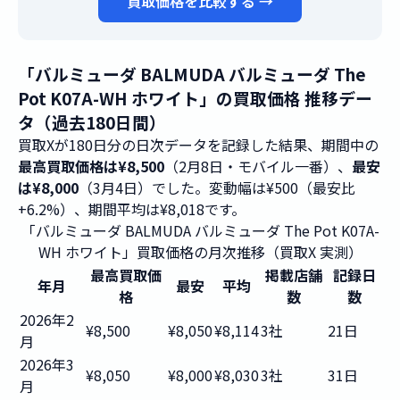
買取価格を比較する →
「バルミューダ BALMUDA バルミューダ The
Pot K07A-WH ホワイト」の買取価格 推移デー
タ（過去180日間）
買取Xが180日分の日次データを記録した結果、期間中の
最高買取価格は¥8,500
（2月8日・モバイル一番）、
最安
は¥8,000
（3月4日）でした。変動幅は¥500（最安比
+6.2%）、期間平均は¥8,018です。
「バルミューダ BALMUDA バルミューダ The Pot K07A-
WH ホワイト」買取価格の月次推移（買取X 実測）
最高買取価
掲載店舗
記録日
年月
最安
平均
格
数
数
2026年2
¥8,500
¥8,050
¥8,114
3社
21日
月
2026年3
¥8,050
¥8,000
¥8,030
3社
31日
月