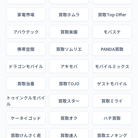
家電市場
買取ホムラ
買取Top Offer
アバウテック
買取楽園
モバステ
携帯空間
買取ソムリエ
PANDA買取
ドラゴンモバイル
アキモバ
モバイルミックス
買取当番
買取TOJO
ゲストモバイル
トゥインクルモバイ
買取スター
買取ミライ
ル
ケータイゴッド
買取オク
ハチ買取
買取けんさく君
買取達人
買取エノキング