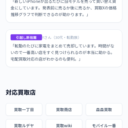
「新しいiPhoneが出るたびに旧モデルを売って買い替え資
金にしています。発表前に売るか後に売るか、買取Xの価格
推移グラフで判断できるのが助かります。」
Yさん（30代・転勤族）
引越し断捨離
「転勤のたびに家電をまとめて売却しています。時間がな
いので一番高い店をすぐ見つけられるのが本当に助かる。
宅配買取対応の店がわかるのも便利。」
対応買取店
買取一丁目
買取商店
森森買取
買取ルデヤ
買取wiki
モバイル一番