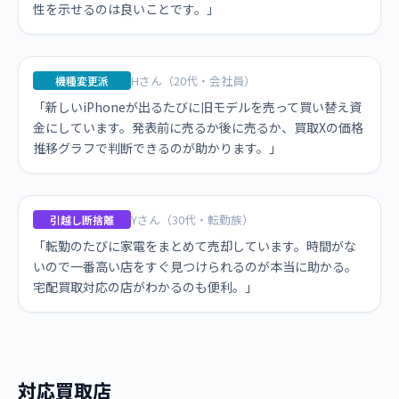
性を示せるのは良いことです。」
Hさん（20代・会社員）
機種変更派
「新しいiPhoneが出るたびに旧モデルを売って買い替え資
金にしています。発表前に売るか後に売るか、買取Xの価格
推移グラフで判断できるのが助かります。」
Yさん（30代・転勤族）
引越し断捨離
「転勤のたびに家電をまとめて売却しています。時間がな
いので一番高い店をすぐ見つけられるのが本当に助かる。
宅配買取対応の店がわかるのも便利。」
対応買取店