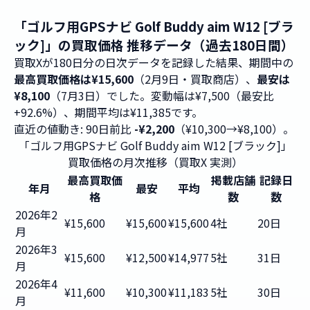
「ゴルフ用GPSナビ Golf Buddy aim W12 [ブラ
ック]」の買取価格 推移データ（過去180日間）
買取Xが180日分の日次データを記録した結果、期間中の
最高買取価格は¥15,600
（2月9日・買取商店）、
最安は
¥8,100
（7月3日）でした。変動幅は¥7,500（最安比
+92.6%）、期間平均は¥11,385です。
直近の値動き: 90日前比
-¥2,200
（¥10,300→¥8,100）。
「ゴルフ用GPSナビ Golf Buddy aim W12 [ブラック]」
買取価格の月次推移（買取X 実測）
最高買取価
掲載店舗
記録日
年月
最安
平均
格
数
数
2026年2
¥15,600
¥15,600
¥15,600
4社
20日
月
2026年3
¥15,600
¥12,500
¥14,977
5社
31日
月
2026年4
¥11,600
¥10,300
¥11,183
5社
30日
月