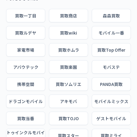
買取一丁目
買取商店
森森買取
買取ルデヤ
買取wiki
モバイル一番
家電市場
買取ホムラ
買取Top Offer
アバウテック
買取楽園
モバステ
携帯空間
買取ソムリエ
PANDA買取
ドラゴンモバイル
アキモバ
モバイルミックス
買取当番
買取TOJO
ゲストモバイル
トゥインクルモバイ
買取スター
買取ミライ