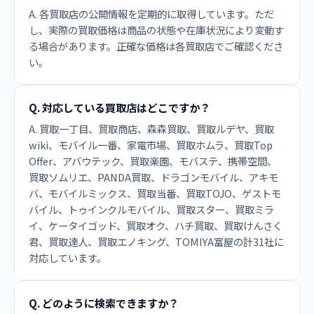
A. 各買取店の公開情報を定期的に取得しています。ただ
し、実際の買取価格は商品の状態や在庫状況により変動す
る場合があります。正確な価格は各買取店でご確認くださ
い。
Q. 対応している買取店はどこですか？
A. 買取一丁目、買取商店、森森買取、買取ルデヤ、買取
wiki、モバイル一番、家電市場、買取ホムラ、買取Top
Offer、アバウテック、買取楽園、モバステ、携帯空間、
買取ソムリエ、PANDA買取、ドラゴンモバイル、アキモ
バ、モバイルミックス、買取当番、買取TOJO、ゲストモ
バイル、トゥインクルモバイル、買取スター、買取ミラ
イ、ケータイゴッド、買取オク、ハチ買取、買取けんさく
君、買取達人、買取エノキング、TOMIYA富屋の計31社に
対応しています。
Q. どのように検索できますか？