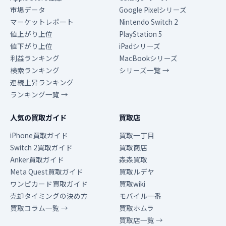
市場データ
Google Pixelシリーズ
マーケットレポート
Nintendo Switch 2
値上がり上位
PlayStation 5
値下がり上位
iPadシリーズ
利益ランキング
MacBookシリーズ
検索ランキング
シリーズ一覧 →
連続上昇ランキング
ランキング一覧 →
人気の買取ガイド
買取店
iPhone買取ガイド
買取一丁目
Switch 2買取ガイド
買取商店
Anker買取ガイド
森森買取
Meta Quest買取ガイド
買取ルデヤ
ワンピカード買取ガイド
買取wiki
売却タイミングの決め方
モバイル一番
買取コラム一覧 →
買取ホムラ
買取店一覧 →