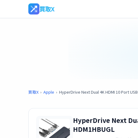
買取X
買取X
›
Apple
›
HyperDrive Next Dual 4K HDMI 10 Port 
HyperDrive Next Du
HDM1HBUGL