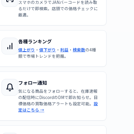
スマホのカメラでJANバーコードを読み取
るだけで即検索。店頭での価格チェックに
最適。
各種ランキング
値上がり
・
値下がり
・
利益
・
検索数
の4種
類で市場トレンドを把握。
フォロー通知
気になる商品をフォローすると、在庫速報
の配信時にDiscordのDMで即お知らせ。目
標価格の買取価格アラートも設定可能。
設
定はこちら →