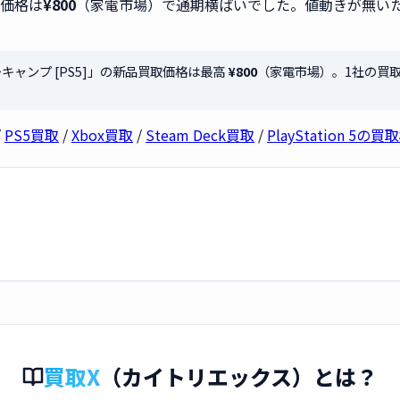
取価格は
¥800
（家電市場）で通期横ばいでした。値動きが無い
ーキャンプ [PS5]」の新品買取価格は最高
¥800
（家電市場）。1社の買
/
PS5買取
/
Xbox買取
/
Steam Deck買取
/
PlayStation 5の
買取X
（カイトリエックス）とは？