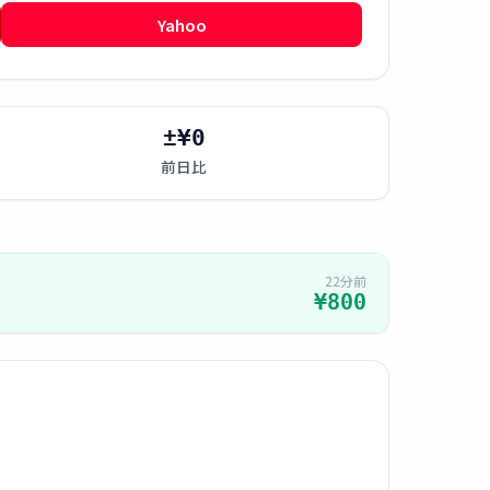
Yahoo
±¥0
前日比
22分前
¥800