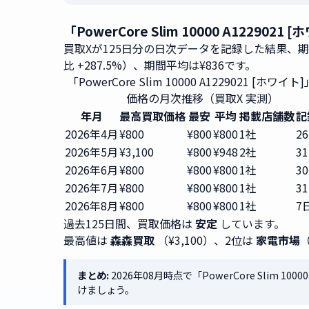
「PowerCore Slim 10000 A122
買取Xが125日分の日次データを記録した結果、
比 +287.5%）、期間平均は¥836です。
「PowerCore Slim 10000 A1229021 [ホワイ
価格の月次推移（買取X 実測）
年月
最高買取価格
最安
平均
掲載店舗数
記
2026年4月
¥800
¥800
¥800
1社
2
2026年5月
¥3,100
¥800
¥948
2社
3
2026年6月
¥800
¥800
¥800
1社
3
2026年7月
¥800
¥800
¥800
1社
3
2026年8月
¥800
¥800
¥800
1社
7
過去125日間、買取価格は
安定
しています。
最高値は
森森買取
（¥3,100）、2位は
家電市場
まとめ:
2026年08月時点で「PowerCore Slim 10
けましょう。