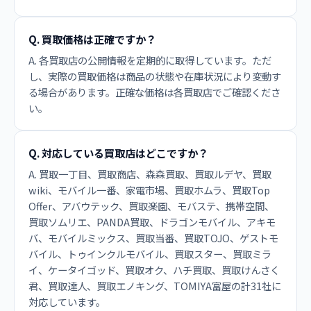
Q. 買取価格は正確ですか？
A. 各買取店の公開情報を定期的に取得しています。ただ
し、実際の買取価格は商品の状態や在庫状況により変動す
る場合があります。正確な価格は各買取店でご確認くださ
い。
Q. 対応している買取店はどこですか？
A. 買取一丁目、買取商店、森森買取、買取ルデヤ、買取
wiki、モバイル一番、家電市場、買取ホムラ、買取Top
Offer、アバウテック、買取楽園、モバステ、携帯空間、
買取ソムリエ、PANDA買取、ドラゴンモバイル、アキモ
バ、モバイルミックス、買取当番、買取TOJO、ゲストモ
バイル、トゥインクルモバイル、買取スター、買取ミラ
イ、ケータイゴッド、買取オク、ハチ買取、買取けんさく
君、買取達人、買取エノキング、TOMIYA富屋の計31社に
対応しています。