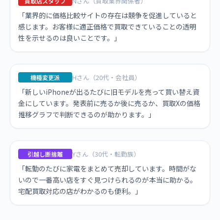
Nさん（買取業界関係者）
買取店スタッフ
「業界的に価格比較サイトの存在は競争を促進していると
感じます。お客様に適正価格で買取できていることの透明
性を示せるのは良いことです。」
Hさん（20代・会社員）
機種変更派
「新しいiPhoneが出るたびに旧モデルを売って買い替え資
金にしています。発表前に売るか後に売るか、買取Xの価格
推移グラフで判断できるのが助かります。」
Yさん（30代・転勤族）
引越し断捨離
「転勤のたびに家電をまとめて売却しています。時間がな
いので一番高い店をすぐ見つけられるのが本当に助かる。
宅配買取対応の店がわかるのも便利。」