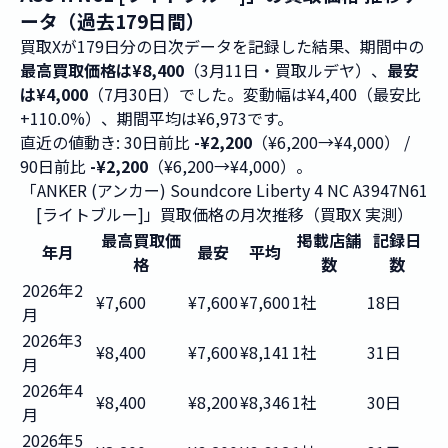
ータ（過去179日間）
買取Xが179日分の日次データを記録した結果、期間中の
最高買取価格は¥8,400
（3月11日・買取ルデヤ）、
最安
は¥4,000
（7月30日）でした。変動幅は¥4,400（最安比
+110.0%）、期間平均は¥6,973です。
直近の値動き: 30日前比
-¥2,200
（¥6,200→¥4,000） /
90日前比
-¥2,200
（¥6,200→¥4,000）。
「ANKER (アンカー) Soundcore Liberty 4 NC A3947N61
[ライトブルー]」買取価格の月次推移（買取X 実測）
最高買取価
掲載店舗
記録日
年月
最安
平均
格
数
数
2026年2
¥7,600
¥7,600
¥7,600
1社
18日
月
2026年3
¥8,400
¥7,600
¥8,141
1社
31日
月
2026年4
¥8,400
¥8,200
¥8,346
1社
30日
月
2026年5