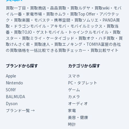
買取一丁目・買取商店・森森買取・買取ルデヤ・買取wiki・モバ
イル一番・家電市場・買取ホムラ・買取Top Offer・アバウテッ
ク・買取楽園・モバステ・携帯空間・買取ソムリエ・PANDA買
取・ドラゴンモバイル・アキモバ・モバイルミックス・買取当
番・買取TOJO・ゲストモバイル・トゥインクルモバイル・買取
スター・買取ミライ・ケータイゴッド・買取オク・ハチ買取・買
取けんさく君・買取達人・買取エノキング・TOMIYA富屋の各社
の買取価格を一括比較できる買取チェッカー・買取比較サイト
ブランドから探す
カテゴリから探す
Apple
スマホ
Nintendo
PC・タブレット
SONY
ゲーム
BALMUDA
カメラ
Dyson
オーディオ
ブランド一覧 →
家電
美容・健康
時計