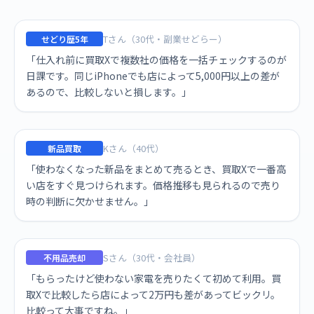
Tさん（30代・副業せどらー）
せどり歴5年
「仕入れ前に買取Xで複数社の価格を一括チェックするのが
日課です。同じiPhoneでも店によって5,000円以上の差が
あるので、比較しないと損します。」
Kさん（40代）
新品買取
「使わなくなった新品をまとめて売るとき、買取Xで一番高
い店をすぐ見つけられます。価格推移も見られるので売り
時の判断に欠かせません。」
Sさん（30代・会社員）
不用品売却
「もらったけど使わない家電を売りたくて初めて利用。買
取Xで比較したら店によって2万円も差があってビックリ。
比較って大事ですね。」