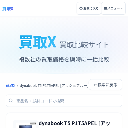
買取X
お気に入り
メニュー
買取X
買取比較サイト
複数社の買取価格を瞬時に一括比較
←
検索に戻る
買取X
›
dynabook T5 P1T5APEL [アッシュブルー]
dynabook T5 P1T5APEL [アッ