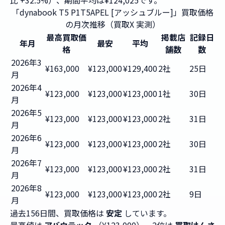
比 +32.5%）、期間平均は¥124,025です。
「dynabook T5 P1T5APEL [アッシュブルー]」買取価格
の月次推移（買取X 実測）
最高買取価
掲載店
記録日
年月
最安
平均
格
舗数
数
2026年3
¥163,000
¥123,000
¥129,400
2社
25日
月
2026年4
¥123,000
¥123,000
¥123,000
1社
30日
月
2026年5
¥123,000
¥123,000
¥123,000
2社
31日
月
2026年6
¥123,000
¥123,000
¥123,000
2社
30日
月
2026年7
¥123,000
¥123,000
¥123,000
2社
31日
月
2026年8
¥123,000
¥123,000
¥123,000
2社
9日
月
過去156日間、買取価格は
安定
しています。