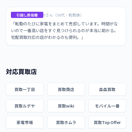
Yさん（30代・転勤族）
引越し断捨離
「転勤のたびに家電をまとめて売却しています。時間がな
いので一番高い店をすぐ見つけられるのが本当に助かる。
宅配買取対応の店がわかるのも便利。」
対応買取店
買取一丁目
買取商店
森森買取
買取ルデヤ
買取wiki
モバイル一番
家電市場
買取ホムラ
買取Top Offer