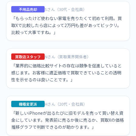
Sさん（30代・会社員）
不用品売却
「もらったけど使わない家電を売りたくて初めて利用。買
取Xで比較したら店によって2万円も差があってビックリ。
比較って大事ですね。」
Nさん（買取業界関係者）
買取店スタッフ
「業界的に価格比較サイトの存在は競争を促進していると
感じます。お客様に適正価格で買取できていることの透明
性を示せるのは良いことです。」
Hさん（20代・会社員）
機種変更派
「新しいiPhoneが出るたびに旧モデルを売って買い替え資
金にしています。発表前に売るか後に売るか、買取Xの価格
推移グラフで判断できるのが助かります。」