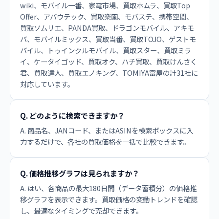
wiki、モバイル一番、家電市場、買取ホムラ、買取Top
Offer、アバウテック、買取楽園、モバステ、携帯空間、
買取ソムリエ、PANDA買取、ドラゴンモバイル、アキモ
バ、モバイルミックス、買取当番、買取TOJO、ゲストモ
バイル、トゥインクルモバイル、買取スター、買取ミラ
イ、ケータイゴッド、買取オク、ハチ買取、買取けんさく
君、買取達人、買取エノキング、TOMIYA富屋の計31社に
対応しています。
Q. どのように検索できますか？
A. 商品名、JANコード、またはASINを検索ボックスに入
力するだけで、各社の買取価格を一括で比較できます。
Q. 価格推移グラフは見られますか？
A. はい、各商品の最大180日間（データ蓄積分）の価格推
移グラフを表示できます。買取価格の変動トレンドを確認
し、最適なタイミングで売却できます。