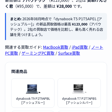
最高値は
アバウテック
（¥123,000）、2位は
買取けんさ
く君
（¥95,000）で、差額は
¥28,000
です。
まとめ:
2026年08月時点で「dynabook T5 P1T5APEL [ア
ッシュブルー]」の新品買取価格は最高
¥123,000
（アバウ
テック）。2社の買取店で価格を比較し、最も高く売れる店
舗を見つけましょう。
関連する買取ガイド:
MacBook買取
/
iPad買取
/
ノート
PC買取
/
ゲーミングPC買取
/
Surface買取
関連商品
dynabook T9 P2T9APBL
dynabook T7 P2T7APBS
[アッシュブルー]
[アッシュシルバー]