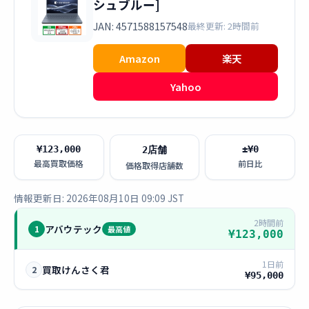
シュブルー]
JAN: 4571588157548
最終更新: 2時間前
Amazon
楽天
Yahoo
¥123,000
±¥0
2店舗
最高買取価格
前日比
価格取得店舗数
情報更新日: 2026年08月10日 09:09 JST
2時間前
アバウテック
1
最高値
¥123,000
1日前
買取けんさく君
2
¥95,000