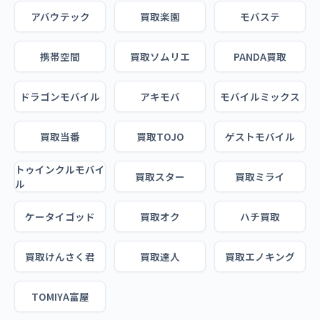
アバウテック
買取楽園
モバステ
携帯空間
買取ソムリエ
PANDA買取
ドラゴンモバイル
アキモバ
モバイルミックス
買取当番
買取TOJO
ゲストモバイル
トゥインクルモバイ
買取スター
買取ミライ
ル
ケータイゴッド
買取オク
ハチ買取
買取けんさく君
買取達人
買取エノキング
TOMIYA富屋