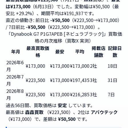
は¥173,000
（6月13日）でした。変動幅は¥50,500（最
安比 +29.2%）、期間平均は¥191,937です。
直近の値動き: 前日比
-¥50,500
（¥223,500→¥173,000）
/ 7日前比
-¥50,500
（¥223,500→¥173,000）。
「Dynabook G7 P1G7APEB [ネビュラブラック]」買取価
格の月次推移（買取X 実測）
最高買取価
掲載店
記録日
年月
最安
平均
格
舗数
数
2026年6
¥173,000
¥173,000
¥173,000
2社
18日
月
2026年7
¥223,500
¥173,000
¥197,435
3社
31日
月
2026年8
¥223,500
¥173,000
¥216,285
3社
7日
月
過去56日間、買取価格は
安定
しています。
最高値は
森森買取
（¥223,500）、2位は
アバウテック
（¥173,000）で、差額は
¥50,500
です。