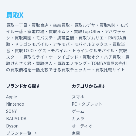
買取X
買取一丁目・買取商店・森森買取・買取ルデヤ・買取wiki・モバ
イル一番・家電市場・買取ホムラ・買取Top Offer・アバウテッ
ク・買取楽園・モバステ・携帯空間・買取ソムリエ・PANDA買
取・ドラゴンモバイル・アキモバ・モバイルミックス・買取当
番・買取TOJO・ゲストモバイル・トゥインクルモバイル・買取
スター・買取ミライ・ケータイゴッド・買取オク・ハチ買取・買
取けんさく君・買取達人・買取エノキング・TOMIYA富屋の各社
の買取価格を一括比較できる買取チェッカー・買取比較サイト
ブランドから探す
カテゴリから探す
Apple
スマホ
Nintendo
PC・タブレット
SONY
ゲーム
BALMUDA
カメラ
Dyson
オーディオ
ブランド一覧 →
家電