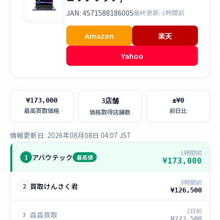
JAN: 4571588186005
最終更新: 1時間前
Amazon
楽天
Yahoo
¥173,000
±¥0
3店舗
最高買取価格
前日比
価格取得店舗数
情報更新日: 2026年08月08日 04:07 JST
1時間前
アバウテック
1
最高値
¥173,000
8時間前
買取けんさく君
2
¥126,500
2日前
森森買取
3
¥223,500