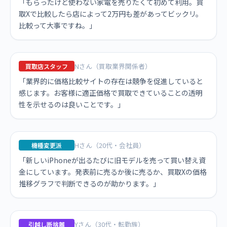
「もらったけど使わない家電を売りたくて初めて利用。買
取Xで比較したら店によって2万円も差があってビックリ。
比較って大事ですね。」
Nさん（買取業界関係者）
買取店スタッフ
「業界的に価格比較サイトの存在は競争を促進していると
感じます。お客様に適正価格で買取できていることの透明
性を示せるのは良いことです。」
Hさん（20代・会社員）
機種変更派
「新しいiPhoneが出るたびに旧モデルを売って買い替え資
金にしています。発表前に売るか後に売るか、買取Xの価格
推移グラフで判断できるのが助かります。」
Yさん（30代・転勤族）
引越し断捨離