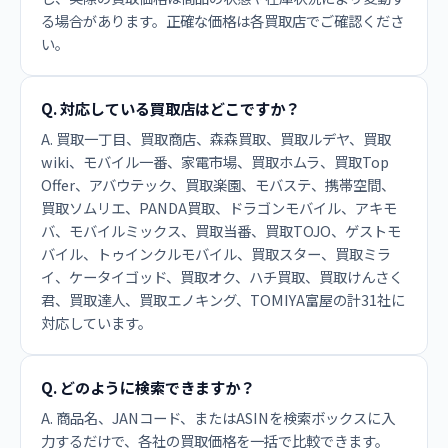
る場合があります。正確な価格は各買取店でご確認くださ
い。
Q. 対応している買取店はどこですか？
A. 買取一丁目、買取商店、森森買取、買取ルデヤ、買取
wiki、モバイル一番、家電市場、買取ホムラ、買取Top
Offer、アバウテック、買取楽園、モバステ、携帯空間、
買取ソムリエ、PANDA買取、ドラゴンモバイル、アキモ
バ、モバイルミックス、買取当番、買取TOJO、ゲストモ
バイル、トゥインクルモバイル、買取スター、買取ミラ
イ、ケータイゴッド、買取オク、ハチ買取、買取けんさく
君、買取達人、買取エノキング、TOMIYA富屋の計31社に
対応しています。
Q. どのように検索できますか？
A. 商品名、JANコード、またはASINを検索ボックスに入
力するだけで、各社の買取価格を一括で比較できます。