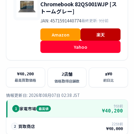
Chromebook 82QS001WJP [ス
トームグレー]
JAN: 4571591440774
最終更新: 9分前
Amazon
楽天
Yahoo
¥40,200
±¥0
2店舗
最高買取価格
前日比
価格取得店舗数
情報更新日: 2026年08月07日 02:38 JST
9分前
家電市場
1
最高値
¥40,200
22分前
買取商店
2
¥40,000