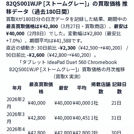
82QS001WJP [ストームグレー]」の買取価格 推
移データ（過去180日間）
買取Xが180日分の日次データを記録した結果、期間中の
最高買取価格は¥42,800
（3月27日・買取商店）、
最安は
¥40,000
（2月8日）でした。変動幅は¥2,800（最安比
+7.0%）、期間平均は¥41,588です。
直近の値動き: 30日前比
-¥2,300
（¥42,500→¥40,200） /
90日前比
-¥2,600
（¥42,800→¥40,200）。
「タブレット IdeaPad Duet 560 Chromebook
82QS001WJP [ストームグレー]」買取価格の月次推移
（買取X 実測）
最高買取価
掲載店舗
記録日
年月
最安
平均
格
数
数
2026年2
¥40,000
¥40,000
¥40,000
1社
21日
月
2026年3
¥42,800
¥40,000
¥40,451
1社
31日
月
2026年4
¥42,800
¥42,800
¥42,800
2社
30日