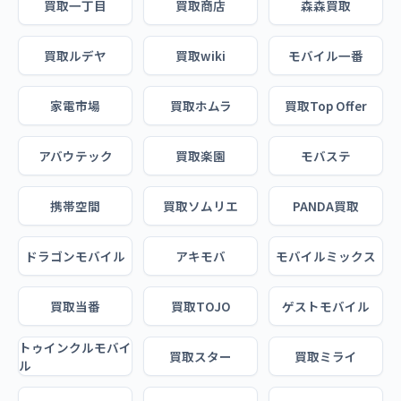
買取一丁目
買取商店
森森買取
買取ルデヤ
買取wiki
モバイル一番
家電市場
買取ホムラ
買取Top Offer
アバウテック
買取楽園
モバステ
携帯空間
買取ソムリエ
PANDA買取
ドラゴンモバイル
アキモバ
モバイルミックス
買取当番
買取TOJO
ゲストモバイル
トゥインクルモバイ
買取スター
買取ミライ
ル