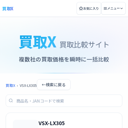
買取X
お気に入り
メニュー
買取X
買取比較サイト
複数社の買取価格を瞬時に一括比較
←
検索に戻る
買取X
›
VSX-LX305
VSX-LX305