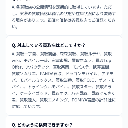
A. 各買取店の公開情報を定期的に取得しています。ただ
し、実際の買取価格は商品の状態や在庫状況により変動す
る場合があります。正確な価格は各買取店でご確認くださ
い。
Q. 対応している買取店はどこですか？
A. 買取一丁目、買取商店、森森買取、買取ルデヤ、買取
wiki、モバイル一番、家電市場、買取ホムラ、買取Top
Offer、アバウテック、買取楽園、モバステ、携帯空間、
買取ソムリエ、PANDA買取、ドラゴンモバイル、アキモ
バ、モバイルミックス、買取当番、買取TOJO、ゲストモ
バイル、トゥインクルモバイル、買取スター、買取ミラ
イ、ケータイゴッド、買取オク、ハチ買取、買取けんさく
君、買取達人、買取エノキング、TOMIYA富屋の計31社に
対応しています。
Q. どのように検索できますか？