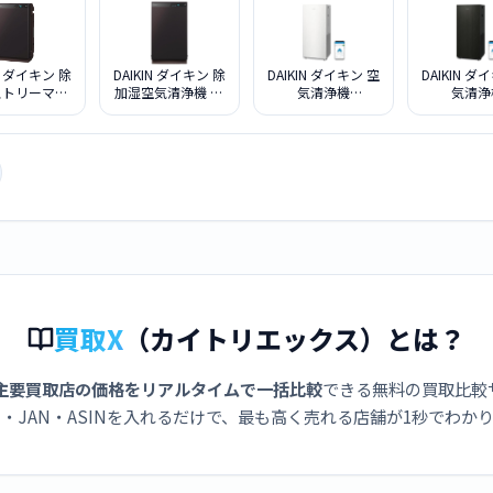
IN ダイキン 除
DAIKIN ダイキン 除
DAIKIN ダイキン 空
DAIKIN ダ
ストリーマ空
加湿空気清浄機 う
気清浄機
気清浄
機 うるると
るるとさらら
MCK905A-W ホワ
MCK905A-
ACZ70Z-T
MCZ70Z-T
イト
ン
ブラウン
買取X
（カイトリエックス）とは？
主要買取店の価格をリアルタイムで一括比較
できる無料の買取比較
・JAN・ASINを入れるだけで、最も高く売れる店舗が1秒でわか