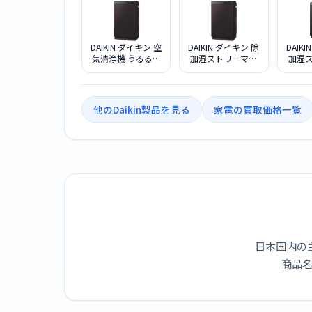
DAIKIN ダイキン 空
DAIKIN ダイキン 除
DAIK
気清浄機 うるると
加湿ストリーマ空
加湿
さらら MCZ706A-
気清浄機
気清浄
T ブラウン
MCZ704A-T ブラ
さらら 
ウン
他のDaikin製品を見る
家電の買取価格一覧
日本国内の
商品名