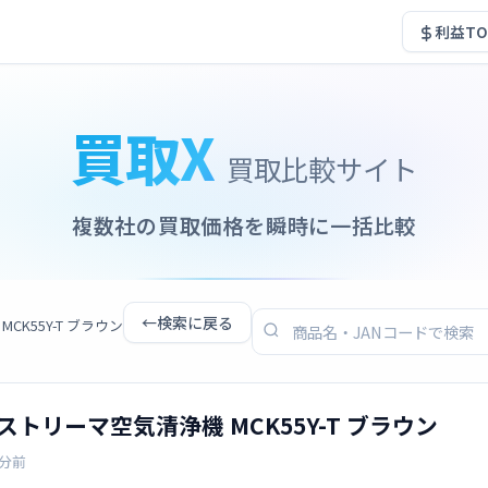
利益TO
買取X
買取比較サイト
複数社の買取価格を瞬時に一括比較
←
検索に戻る
CK55Y-T ブラウン
湿ストリーマ空気清浄機 MCK55Y-T ブラウン
0分前