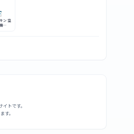
イキン 空
機
T ブラウ
サイトです。
ります。