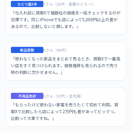
Tさん（30代・副業せどらー）
せどり歴5年
「仕入れ前に買取Xで複数社の価格を一括チェックするのが
日課です。同じiPhoneでも店によって5,000円以上の差が
あるので、比較しないと損します。」
Kさん（40代）
新品買取
「使わなくなった新品をまとめて売るとき、買取Xで一番高
い店をすぐ見つけられます。価格推移も見られるので売り
時の判断に欠かせません。」
Sさん（30代・会社員）
不用品売却
「もらったけど使わない家電を売りたくて初めて利用。買
取Xで比較したら店によって2万円も差があってビックリ。
比較って大事ですね。」