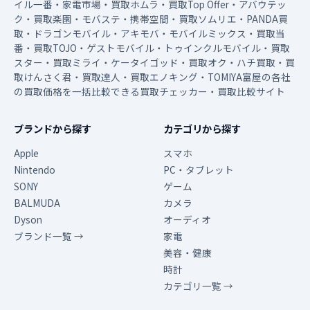
イル一番・家電市場・買取ホムラ・買取Top Offer・アバウテッ
ク・買取楽園・モバステ・携帯空間・買取ソムリエ・PANDA買
取・ドラゴンモバイル・アキモバ・モバイルミックス・買取当
番・買取TOJO・ゲストモバイル・トゥインクルモバイル・買取
スター・買取ミライ・ケータイゴッド・買取オク・ハチ買取・買
取けんさく君・買取達人・買取エノキング・TOMIYA富屋の各社
の買取価格を一括比較できる買取チェッカー・買取比較サイト
ブランドから探す
カテゴリから探す
Apple
スマホ
Nintendo
PC・タブレット
SONY
ゲーム
BALMUDA
カメラ
Dyson
オーディオ
ブランド一覧 →
家電
美容・健康
時計
カテゴリ一覧 →