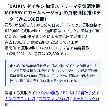
「DAIKIN ダイキン 加湿ストリーマ空気清浄機
MCK55Y-C カームベージュ」の買取価格 推移デ
ータ（過去180日間）
買取Xが記録した180日分の日次データでは、買取価格は
¥29,000
（買取wiki）で通期横ばいでした。値動きが無
いため、売却タイミングによる差は出ていません。
過去180日間、買取価格は
安定
しています。
最高値は
買取wiki
（¥29,000）、2位は
森森買取
（¥26,200）で、差額は
¥2,800
です。
まとめ:
2026年08月時点で「DAIKIN ダイキン 加湿ストリ
ーマ空気清浄機 MCK55Y-C カームベージュ」の新品買取価
格は最高
¥29,000
（買取wiki）。2社の買取店で価格を比
較し、最も高く売れる店舗を見つけましょう。
関連する買取ガイド:
Dyson買取
/
BALMUDA買取
/
ダイ
キンエアコン買取
/
ネスプレッソ買取
/
ホットクック買
取