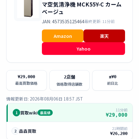
マ空気清浄機 MCK55Y-C カーム
ベージュ
JAN: 4573535125464
最終更新: 11分前
Amazon
楽天
Yahoo
¥29,000
±¥0
2店舗
最高買取価格
前日比
価格取得店舗数
情報更新日: 2026年08月06日 18:57 JST
11分前
買取wiki
1
最高値
¥29,000
21時間前
森森買取
2
¥26,200