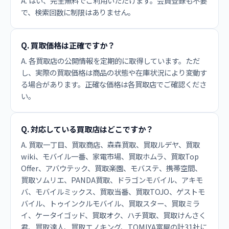
A. はい、完全無料でご利用いただけます。会員登録も不要
で、検索回数に制限はありません。
Q. 買取価格は正確ですか？
A. 各買取店の公開情報を定期的に取得しています。ただ
し、実際の買取価格は商品の状態や在庫状況により変動す
る場合があります。正確な価格は各買取店でご確認くださ
い。
Q. 対応している買取店はどこですか？
A. 買取一丁目、買取商店、森森買取、買取ルデヤ、買取
wiki、モバイル一番、家電市場、買取ホムラ、買取Top
Offer、アバウテック、買取楽園、モバステ、携帯空間、
買取ソムリエ、PANDA買取、ドラゴンモバイル、アキモ
バ、モバイルミックス、買取当番、買取TOJO、ゲストモ
バイル、トゥインクルモバイル、買取スター、買取ミラ
イ、ケータイゴッド、買取オク、ハチ買取、買取けんさく
君、買取達人、買取エノキング、TOMIYA富屋の計31社に