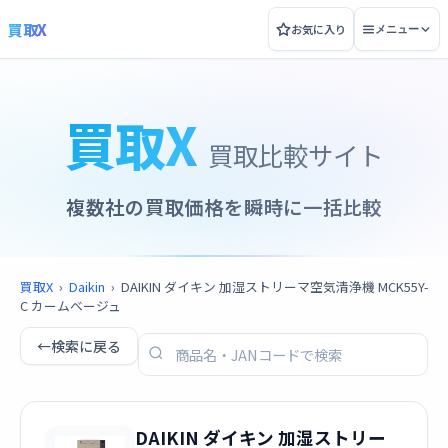
買取X
お気に入り
メニュー
買取X
買取比較サイト
複数社の買取価格を瞬時に一括比較
買取X
›
Daikin
›
DAIKIN ダイキン 加湿ストリーマ空気清浄機 MCK55Y-
C カームベージュ
←
検索に戻る
DAIKIN ダイキン 加湿ストリー