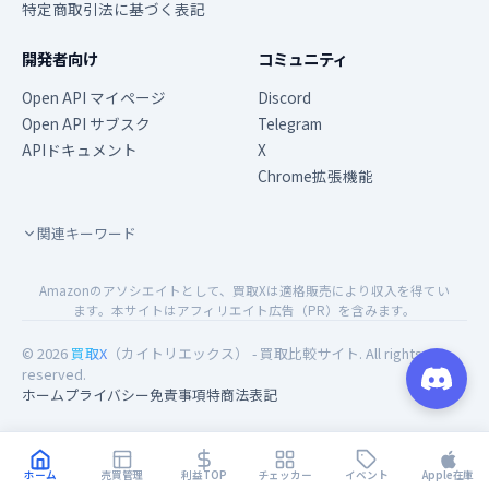
特定商取引法に基づく表記
開発者向け
コミュニティ
Open API マイページ
Discord
Open API サブスク
Telegram
APIドキュメント
X
Chrome拡張機能
関連キーワード
Amazonのアソシエイトとして、買取Xは適格販売により収入を得てい
ます。本サイトはアフィリエイト広告（PR）を含みます。
© 2026
買取X
（カイトリエックス） - 買取比較サイト. All rights
reserved.
ホーム
プライバシー
免責事項
特商法表記
ホーム
売買管理
利益TOP
チェッカー
イベント
Apple在庫