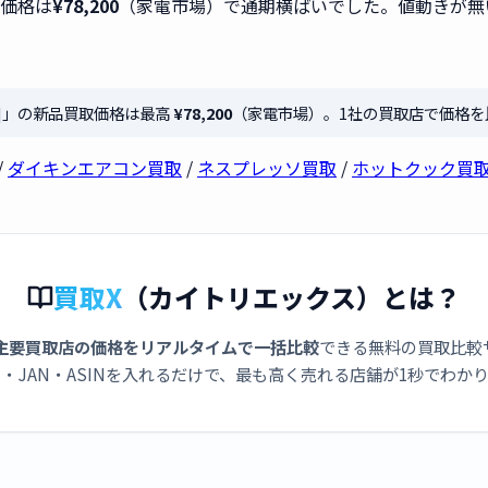
取価格は
¥78,200
（家電市場）で通期横ばいでした。値動きが無
ワイト]」の新品買取価格は最高
¥78,200
（家電市場）。1社の買取店で価格を
/
ダイキンエアコン買取
/
ネスプレッソ買取
/
ホットクック買
買取X
（カイトリエックス）とは？
主要買取店の価格をリアルタイムで一括比較
できる無料の買取比較
・JAN・ASINを入れるだけで、最も高く売れる店舗が1秒でわか