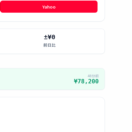
Yahoo
±¥0
前日比
46分前
¥78,200