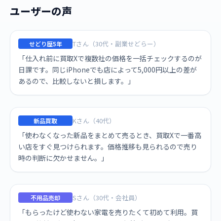
ユーザーの声
Tさん（30代・副業せどらー）
せどり歴5年
「仕入れ前に買取Xで複数社の価格を一括チェックするのが
日課です。同じiPhoneでも店によって5,000円以上の差が
あるので、比較しないと損します。」
Kさん（40代）
新品買取
「使わなくなった新品をまとめて売るとき、買取Xで一番高
い店をすぐ見つけられます。価格推移も見られるので売り
時の判断に欠かせません。」
Sさん（30代・会社員）
不用品売却
「もらったけど使わない家電を売りたくて初めて利用。買