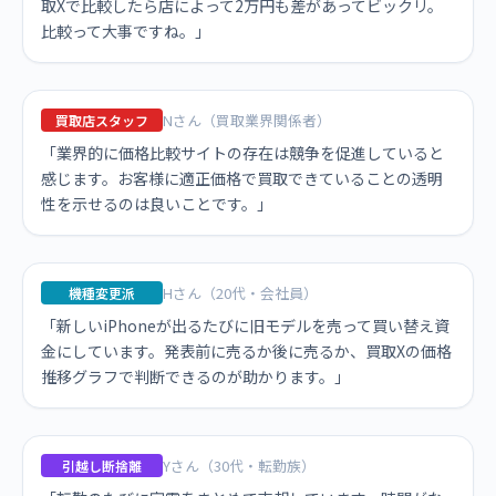
取Xで比較したら店によって2万円も差があってビックリ。
比較って大事ですね。」
Nさん（買取業界関係者）
買取店スタッフ
「業界的に価格比較サイトの存在は競争を促進していると
感じます。お客様に適正価格で買取できていることの透明
性を示せるのは良いことです。」
Hさん（20代・会社員）
機種変更派
「新しいiPhoneが出るたびに旧モデルを売って買い替え資
金にしています。発表前に売るか後に売るか、買取Xの価格
推移グラフで判断できるのが助かります。」
Yさん（30代・転勤族）
引越し断捨離