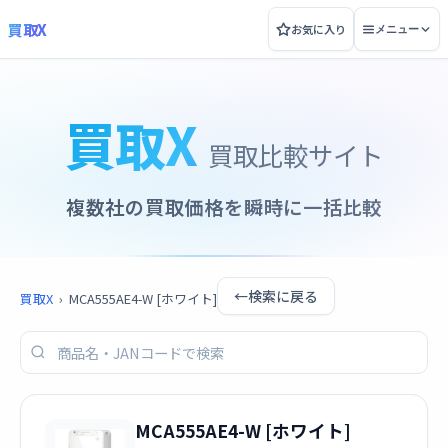
買取X
お気に入り
メニュー
買取X
買取比較サイト
複数社の買取価格を瞬時に一括比較
←
検索に戻る
買取X
›
MCA555AE4-W [ホワイト]
MCA555AE4-W [ホワイト]