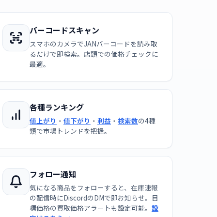
バーコードスキャン
スマホのカメラでJANバーコードを読み取
るだけで即検索。店頭での価格チェックに
最適。
各種ランキング
値上がり
・
値下がり
・
利益
・
検索数
の4種
類で市場トレンドを把握。
フォロー通知
気になる商品をフォローすると、在庫速報
の配信時にDiscordのDMで即お知らせ。目
標価格の買取価格アラートも設定可能。
設