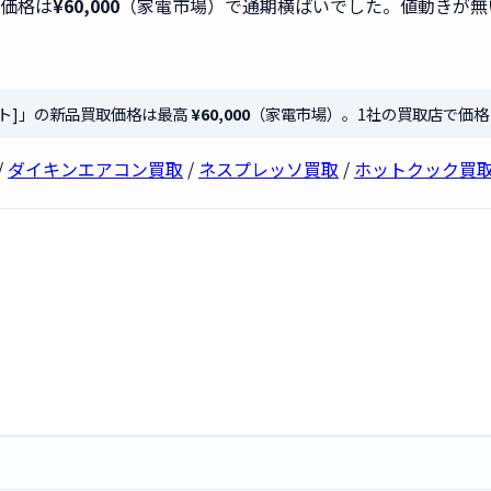
取価格は
¥60,000
（家電市場）で通期横ばいでした。値動きが無
ホワイト]」の新品買取価格は最高
¥60,000
（家電市場）。1社の買取店で価
/
ダイキンエアコン買取
/
ネスプレッソ買取
/
ホットクック買