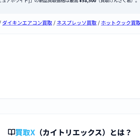
-W [ピュアホワイト]」の新品買取価格は最高
¥58,500
（買取けんさく君）。
/
ダイキンエアコン買取
/
ネスプレッソ買取
/
ホットクック買
買取X
（カイトリエックス）とは？