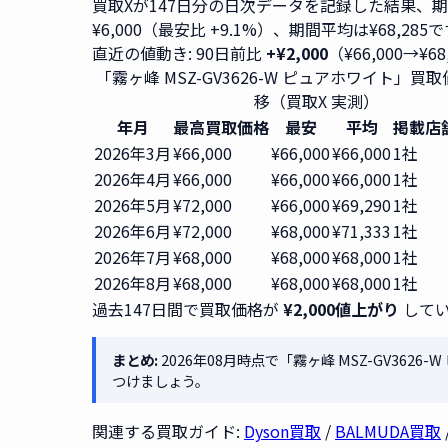
買取Xが147日分の日次データを記録した結果、
¥6,000（最安比 +9.1%）、期間平均は¥68,285
直近の値動き: 90日前比
+¥2,000
（¥66,000→¥6
「霧ヶ峰 MSZ-GV3626-W ピュアホワイト」買
移（買取X 実測）
年月
最高買取価格
最安
平均
掲載店
2026年3月
¥66,000
¥66,000
¥66,000
1社
2026年4月
¥66,000
¥66,000
¥66,000
1社
2026年5月
¥72,000
¥66,000
¥69,290
1社
2026年6月
¥72,000
¥68,000
¥71,333
1社
2026年7月
¥68,000
¥68,000
¥68,000
1社
2026年8月
¥68,000
¥68,000
¥68,000
1社
過去147日間で買取価格が
¥2,000値上がり
してい
まとめ:
2026年08月時点で「霧ヶ峰 MSZ-GV362
つけましょう。
関連する買取ガイド:
Dyson買取
/
BALMUDA買取