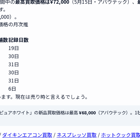
期間中の
最高買取価格は¥72,000
（5月15日・アバウテック）、
です。
8,000）。
取価格の月次推
舗数
記録日数
19日
30日
31日
30日
31日
6日
ます。現在は売り時と言えるでしょう。
6-W ピュアホワイト」の新品買取価格は最高
¥68,000
（アバウテック）。1
/
ダイキンエアコン買取
/
ネスプレッソ買取
/
ホットクック買