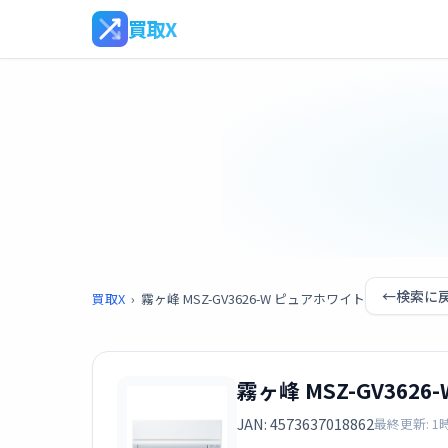
買取X
←
検索に
買取X
›
霧ヶ峰 MSZ-GV3626-W ピュアホワイト
霧ヶ峰 MSZ-GV362
JAN: 4573637018862
最終更新: 1