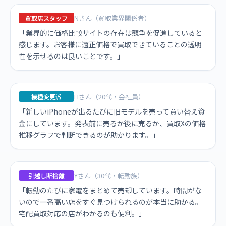
Nさん（買取業界関係者）
買取店スタッフ
「業界的に価格比較サイトの存在は競争を促進していると
感じます。お客様に適正価格で買取できていることの透明
性を示せるのは良いことです。」
Hさん（20代・会社員）
機種変更派
「新しいiPhoneが出るたびに旧モデルを売って買い替え資
金にしています。発表前に売るか後に売るか、買取Xの価格
推移グラフで判断できるのが助かります。」
Yさん（30代・転勤族）
引越し断捨離
「転勤のたびに家電をまとめて売却しています。時間がな
いので一番高い店をすぐ見つけられるのが本当に助かる。
宅配買取対応の店がわかるのも便利。」