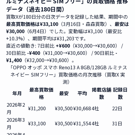
ルミナスネイビー SIMフリー」の買取価格 推移
データ（過去180日間）
買取Xが180日分の日次データを記録した結果、期間中の
最高買取価格は¥33,100
（3月16日・森森買取）、
最安は
¥30,000
（6月4日）でした。変動幅は¥3,100（最安比
+10.3%）、期間平均は¥31,203です。
直近の値動き: 7日前比
+¥600
（¥30,000→¥30,600） /
30日前比
-¥400
（¥31,000→¥30,600） / 90日前比
-
¥1,400
（¥32,000→¥30,600）。
「OPPO オッポ スマホ Reno13 A 8GB/128GB ルミナス
ネイビー SIMフリー」買取価格の月次推移（買取X 実
測）
最高買取価
掲載店舗
記録日
年月
最安
平均
格
数
数
2026年2
¥31,200
¥30,500
¥30,668
4社
22日
月
2026年3
¥33,100
¥30,500
¥31,554
4社
31日
月
2026年4