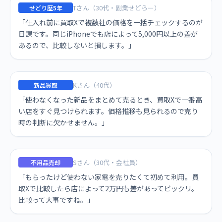
Tさん（30代・副業せどらー）
せどり歴5年
「仕入れ前に買取Xで複数社の価格を一括チェックするのが
日課です。同じiPhoneでも店によって5,000円以上の差が
あるので、比較しないと損します。」
Kさん（40代）
新品買取
「使わなくなった新品をまとめて売るとき、買取Xで一番高
い店をすぐ見つけられます。価格推移も見られるので売り
時の判断に欠かせません。」
Sさん（30代・会社員）
不用品売却
「もらったけど使わない家電を売りたくて初めて利用。買
取Xで比較したら店によって2万円も差があってビックリ。
比較って大事ですね。」