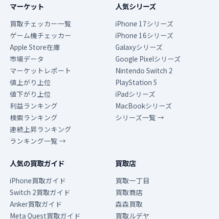
マーケット
人気シリーズ
買取チェッカー一覧
iPhone 17シリーズ
ゲーム機チェッカー
iPhone 16シリーズ
Apple Store在庫
Galaxyシリーズ
市場データ
Google Pixelシリーズ
マーケットレポート
Nintendo Switch 2
値上がり上位
PlayStation 5
値下がり上位
iPadシリーズ
利益ランキング
MacBookシリーズ
検索ランキング
シリーズ一覧 →
連続上昇ランキング
ランキング一覧 →
人気の買取ガイド
買取店
iPhone買取ガイド
買取一丁目
Switch 2買取ガイド
買取商店
Anker買取ガイド
森森買取
Meta Quest買取ガイド
買取ルデヤ