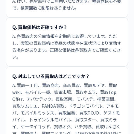
A. はい、完全無料でご利用いただけます。会員登録も不要
で、検索回数に制限はありません。
Q. 買取価格は正確ですか？
A. 各買取店の公開情報を定期的に取得しています。ただ
し、実際の買取価格は商品の状態や在庫状況により変動す
る場合があります。正確な価格は各買取店でご確認くださ
い。
Q. 対応している買取店はどこですか？
A. 買取一丁目、買取商店、森森買取、買取ルデヤ、買取
wiki、モバイル一番、家電市場、買取ホムラ、買取Top
Offer、アバウテック、買取楽園、モバステ、携帯空間、
買取ソムリエ、PANDA買取、ドラゴンモバイル、アキモ
バ、モバイルミックス、買取当番、買取TOJO、ゲストモ
バイル、トゥインクルモバイル、買取スター、買取ミラ
イ、ケータイゴッド、買取オク、ハチ買取、買取けんさく
君、買取達人、買取エノキング、TOMIYA富屋の計31社に