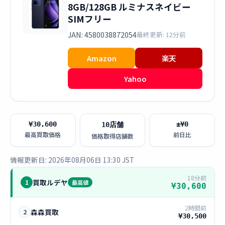
8GB/128GB ルミナスネイビー
SIMフリー
JAN: 4580038872054
最終更新: 12分前
Amazon
楽天
Yahoo
¥30,600
±¥0
10店舗
最高買取価格
前日比
価格取得店舗数
情報更新日: 2026年08月06日 13:30 JST
18分前
買取ルデヤ
1
最高値
¥30,600
2時間前
森森買取
2
¥30,500