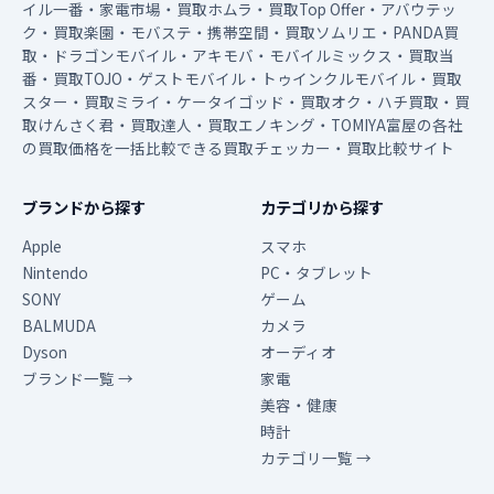
イル一番・家電市場・買取ホムラ・買取Top Offer・アバウテッ
ク・買取楽園・モバステ・携帯空間・買取ソムリエ・PANDA買
取・ドラゴンモバイル・アキモバ・モバイルミックス・買取当
番・買取TOJO・ゲストモバイル・トゥインクルモバイル・買取
スター・買取ミライ・ケータイゴッド・買取オク・ハチ買取・買
取けんさく君・買取達人・買取エノキング・TOMIYA富屋の各社
の買取価格を一括比較できる買取チェッカー・買取比較サイト
ブランドから探す
カテゴリから探す
Apple
スマホ
Nintendo
PC・タブレット
SONY
ゲーム
BALMUDA
カメラ
Dyson
オーディオ
ブランド一覧 →
家電
美容・健康
時計
カテゴリ一覧 →