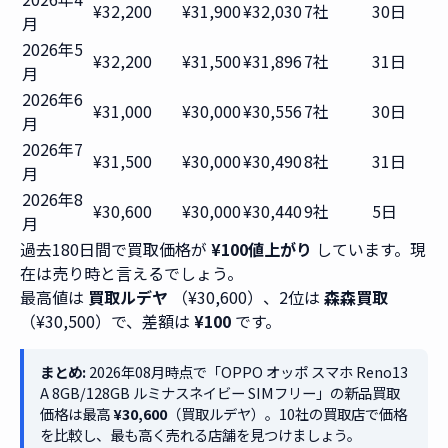
¥32,200
¥31,900
¥32,030
7社
30日
月
2026年5
¥32,200
¥31,500
¥31,896
7社
31日
月
2026年6
¥31,000
¥30,000
¥30,556
7社
30日
月
2026年7
¥31,500
¥30,000
¥30,490
8社
31日
月
2026年8
¥30,600
¥30,000
¥30,440
9社
5日
月
過去180日間で買取価格が
¥100値上がり
しています。現
在は売り時と言えるでしょう。
最高値は
買取ルデヤ
（¥30,600）、2位は
森森買取
（¥30,500）で、差額は
¥100
です。
まとめ:
2026年08月時点で「OPPO オッポ スマホ Reno13
A 8GB/128GB ルミナスネイビー SIMフリー」の新品買取
価格は最高
¥30,600
（買取ルデヤ）。10社の買取店で価格
を比較し、最も高く売れる店舗を見つけましょう。