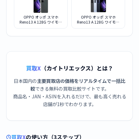
OPPO オッポ スマホ
OPPO オッポ スマホ
Reno13 A 128G ワイモバ
Reno13 A 128G ワイモバ
イル版 チャコールグレー
イル版 ルミナスネイビー
SIMフリー
SIMフリー
買取X
（カイトリエックス）とは？
日本国内の
主要買取店の価格をリアルタイムで一括比
較
できる無料の買取比較サイトです。
商品名・JAN・ASINを入れるだけで、最も高く売れる
店舗が1秒でわかります。
買取X
の使い方（3ステップ）