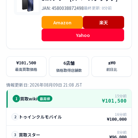
JAN: 4580038872498
最終更新: 8分前
Amazon
楽天
Yahoo
¥101,500
±¥0
6店舗
最高買取価格
前日比
価格取得店舗数
情報更新日: 2026年08月09日 21:08 JST
15分前
買取wiki
1
最高値
¥101,500
16分前
トゥインクルモバイル
2
¥100,000
8分前
買取スター
3
¥96,000