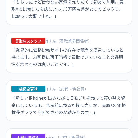
「もらったけど使わない家電を売りたくて初めて利用。買
取Xで比較したら店によって2万円も差があってビックリ。
比較って大事ですね。」
Nさん（買取業界関係者）
買取店スタッフ
「業界的に価格比較サイトの存在は競争を促進していると
感じます。お客様に適正価格で買取できていることの透明
性を示せるのは良いことです。」
Hさん（20代・会社員）
機種変更派
「新しいiPhoneが出るたびに旧モデルを売って買い替え資
金にしています。発表前に売るか後に売るか、買取Xの価格
推移グラフで判断できるのが助かります。」
Yさん（30代・転勤族）
引越し断捨離