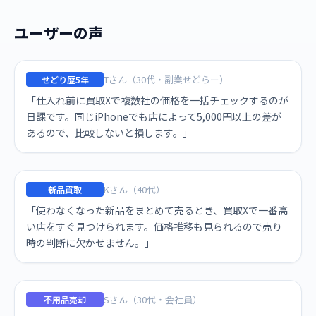
ユーザーの声
Tさん（30代・副業せどらー）
せどり歴5年
「仕入れ前に買取Xで複数社の価格を一括チェックするのが
日課です。同じiPhoneでも店によって5,000円以上の差が
あるので、比較しないと損します。」
Kさん（40代）
新品買取
「使わなくなった新品をまとめて売るとき、買取Xで一番高
い店をすぐ見つけられます。価格推移も見られるので売り
時の判断に欠かせません。」
Sさん（30代・会社員）
不用品売却