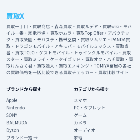
買取X
買取一丁目・買取商店・森森買取・買取ルデヤ・買取wiki・モバ
イル一番・家電市場・買取ホムラ・買取Top Offer・アバウテッ
ク・買取楽園・モバステ・携帯空間・買取ソムリエ・PANDA買
取・ドラゴンモバイル・アキモバ・モバイルミックス・買取当
番・買取TOJO・ゲストモバイル・トゥインクルモバイル・買取
スター・買取ミライ・ケータイゴッド・買取オク・ハチ買取・買
取けんさく君・買取達人・買取エノキング・TOMIYA富屋の各社
の買取価格を一括比較できる買取チェッカー・買取比較サイト
ブランドから探す
カテゴリから探す
Apple
スマホ
Nintendo
PC・タブレット
SONY
ゲーム
BALMUDA
カメラ
Dyson
オーディオ
ブランド一覧 →
家電