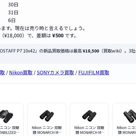
30日
31日
6日
ます。現在は売り時と言えるでしょう。
（¥18,000）で、差額は
¥500
です。
ROSTAFF P7 10x42」の新品買取価格は最高
¥18,500
（買取wiki）。
買取
/
Nikon買取
/
SONYカメラ買取
/
FUJIFILM買取
n ニコン 双眼
Nikon ニコン 双眼
Nikon ニコン 双眼
Nikon ニ
TABILIZED
鏡 MONARCH M7
鏡 MONARCH M7
鏡 MONAR