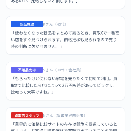
あるので、比較しないと損します。」
Kさん（40代）
新品買取
「使わなくなった新品をまとめて売るとき、買取Xで一番高
い店をすぐ見つけられます。価格推移も見られるので売り
時の判断に欠かせません。」
Sさん（30代・会社員）
不用品売却
「もらったけど使わない家電を売りたくて初めて利用。買
取Xで比較したら店によって2万円も差があってビックリ。
比較って大事ですね。」
Nさん（買取業界関係者）
買取店スタッフ
「業界的に価格比較サイトの存在は競争を促進していると
感じます。お客様に適正価格で買取できていることの透明