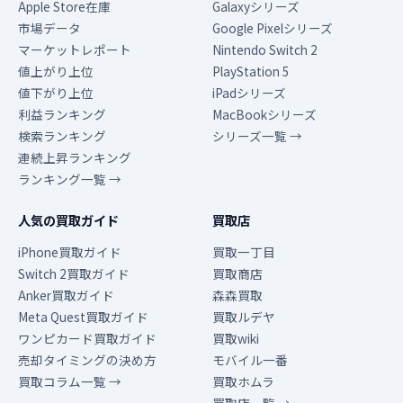
Apple Store在庫
Galaxyシリーズ
市場データ
Google Pixelシリーズ
マーケットレポート
Nintendo Switch 2
値上がり上位
PlayStation 5
値下がり上位
iPadシリーズ
利益ランキング
MacBookシリーズ
検索ランキング
シリーズ一覧 →
連続上昇ランキング
ランキング一覧 →
人気の買取ガイド
買取店
iPhone買取ガイド
買取一丁目
Switch 2買取ガイド
買取商店
Anker買取ガイド
森森買取
Meta Quest買取ガイド
買取ルデヤ
ワンピカード買取ガイド
買取wiki
売却タイミングの決め方
モバイル一番
買取コラム一覧 →
買取ホムラ