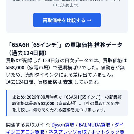
申し込めます。
買取価格を比較する →
「65A6H [65インチ]」の買取価格 推移データ
（過去124日間）
買取Xが記録した124日分の日次データでは、買取価格は
¥58,000
（家電市場）で通期横ばいでした。値動きが無
いため、売却タイミングによる差は出ていません。
過去124日間、買取価格は
安定
しています。
まとめ:
2026年08月時点で「65A6H [65インチ]」の新品買
取価格は最高
¥58,000
（家電市場）。1社の買取店で価格
を比較し、最も高く売れる店舗を見つけましょう。
関連する買取ガイド:
Dyson買取
/
BALMUDA買取
/
ダイ
キンエアコン買取
/
ネスプレッソ買取
/
ホットクック買