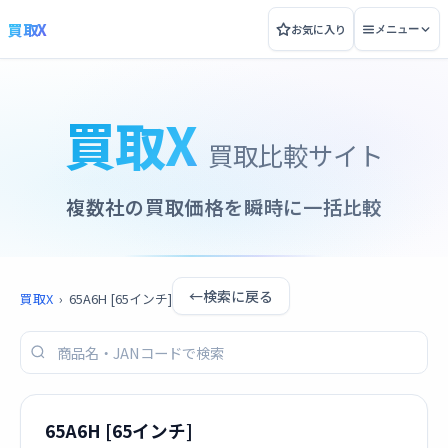
買取X
お気に入り
メニュー
買取X
買取比較サイト
複数社の買取価格を瞬時に一括比較
←
検索に戻る
買取X
›
65A6H [65インチ]
65A6H [65インチ]