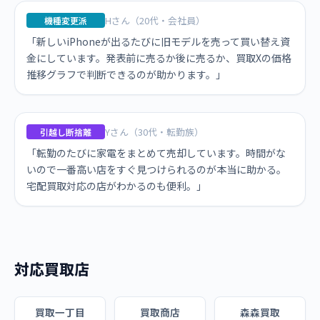
Hさん（20代・会社員）
機種変更派
「新しいiPhoneが出るたびに旧モデルを売って買い替え資
金にしています。発表前に売るか後に売るか、買取Xの価格
推移グラフで判断できるのが助かります。」
Yさん（30代・転勤族）
引越し断捨離
「転勤のたびに家電をまとめて売却しています。時間がな
いので一番高い店をすぐ見つけられるのが本当に助かる。
宅配買取対応の店がわかるのも便利。」
対応買取店
買取一丁目
買取商店
森森買取