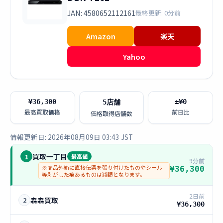
JAN: 4580652112161
最終更新: 0分前
Amazon
楽天
Yahoo
¥36,300
±¥0
5店舗
最高買取価格
前日比
価格取得店舗数
情報更新日: 2026年08月09日 03:43 JST
買取一丁目
1
最高値
9分前
※商品外箱に直接伝票を張り付けたものやシール
¥36,300
等剥がした痕あるものは減額となります。
2日前
森森買取
2
¥36,300