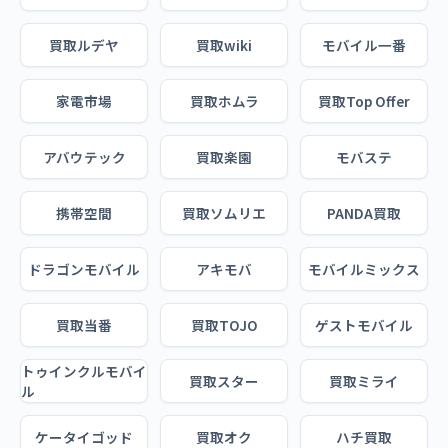
買取ルデヤ
買取wiki
モバイル一番
家電市場
買取ホムラ
買取Top Offer
アバウテック
買取楽園
モバステ
携帯空間
買取ソムリエ
PANDA買取
ドラゴンモバイル
アキモバ
モバイルミックス
買取当番
買取TOJO
ゲストモバイル
トゥインクルモバイ
買取スター
買取ミライ
ル
ケータイゴッド
買取オク
ハチ買取