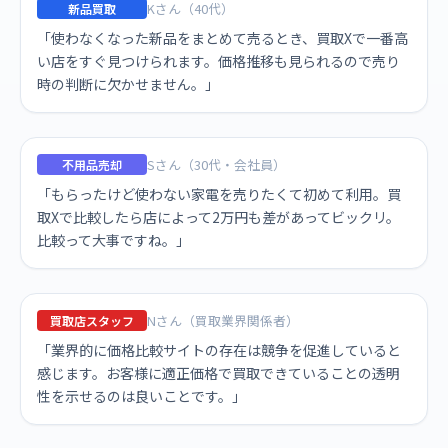
Kさん（40代）
新品買取
「使わなくなった新品をまとめて売るとき、買取Xで一番高
い店をすぐ見つけられます。価格推移も見られるので売り
時の判断に欠かせません。」
Sさん（30代・会社員）
不用品売却
「もらったけど使わない家電を売りたくて初めて利用。買
取Xで比較したら店によって2万円も差があってビックリ。
比較って大事ですね。」
Nさん（買取業界関係者）
買取店スタッフ
「業界的に価格比較サイトの存在は競争を促進していると
感じます。お客様に適正価格で買取できていることの透明
性を示せるのは良いことです。」