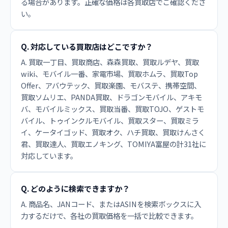
る場合があります。正確な価格は各買取店でご確認くださ
い。
Q. 対応している買取店はどこですか？
A. 買取一丁目、買取商店、森森買取、買取ルデヤ、買取
wiki、モバイル一番、家電市場、買取ホムラ、買取Top
Offer、アバウテック、買取楽園、モバステ、携帯空間、
買取ソムリエ、PANDA買取、ドラゴンモバイル、アキモ
バ、モバイルミックス、買取当番、買取TOJO、ゲストモ
バイル、トゥインクルモバイル、買取スター、買取ミラ
イ、ケータイゴッド、買取オク、ハチ買取、買取けんさく
君、買取達人、買取エノキング、TOMIYA富屋の計31社に
対応しています。
Q. どのように検索できますか？
A. 商品名、JANコード、またはASINを検索ボックスに入
力するだけで、各社の買取価格を一括で比較できます。