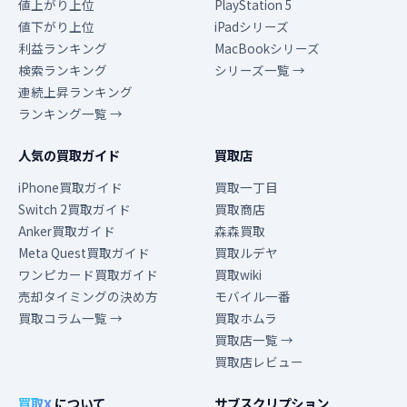
値上がり上位
PlayStation 5
値下がり上位
iPadシリーズ
利益ランキング
MacBookシリーズ
検索ランキング
シリーズ一覧 →
連続上昇ランキング
ランキング一覧 →
人気の買取ガイド
買取店
iPhone買取ガイド
買取一丁目
Switch 2買取ガイド
買取商店
Anker買取ガイド
森森買取
Meta Quest買取ガイド
買取ルデヤ
ワンピカード買取ガイド
買取wiki
売却タイミングの決め方
モバイル一番
買取コラム一覧 →
買取ホムラ
買取店一覧 →
買取店レビュー
買取X
について
サブスクリプション