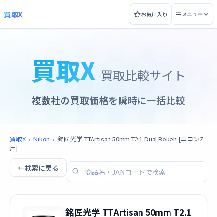
買取X
お気に入り
メニュー
買取X
買取比較サイト
複数社の買取価格を瞬時に一括比較
買取X
›
Nikon
›
銘匠光学 TTArtisan 50mm T2.1 Dual Bokeh [ニコンZ
用]
←
検索に戻る
銘匠光学 TTArtisan 50mm T2.1