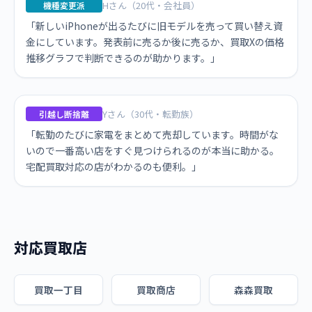
Hさん（20代・会社員）
機種変更派
「新しいiPhoneが出るたびに旧モデルを売って買い替え資
金にしています。発表前に売るか後に売るか、買取Xの価格
推移グラフで判断できるのが助かります。」
Yさん（30代・転勤族）
引越し断捨離
「転勤のたびに家電をまとめて売却しています。時間がな
いので一番高い店をすぐ見つけられるのが本当に助かる。
宅配買取対応の店がわかるのも便利。」
対応買取店
買取一丁目
買取商店
森森買取