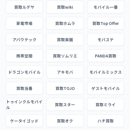
買取ルデヤ
買取wiki
モバイル一番
家電市場
買取ホムラ
買取Top Offer
アバウテック
買取楽園
モバステ
携帯空間
買取ソムリエ
PANDA買取
ドラゴンモバイル
アキモバ
モバイルミックス
買取当番
買取TOJO
ゲストモバイル
トゥインクルモバイ
買取スター
買取ミライ
ル
ケータイゴッド
買取オク
ハチ買取