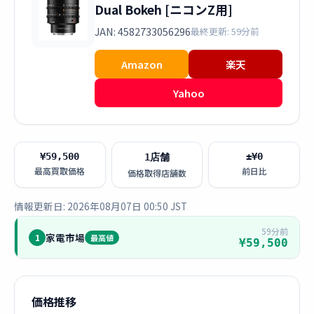
Dual Bokeh [ニコンZ用]
JAN: 4582733056296
最終更新: 59分前
Amazon
楽天
Yahoo
¥59,500
±¥0
1店舗
最高買取価格
前日比
価格取得店舗数
情報更新日: 2026年08月07日 00:50 JST
59分前
家電市場
1
最高値
¥59,500
価格推移