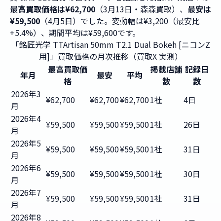
最高買取価格は¥62,700
（3月13日・森森買取）、
最安は
¥59,500
（4月5日）でした。変動幅は¥3,200（最安比
+5.4%）、期間平均は¥59,600です。
「銘匠光学 TTArtisan 50mm T2.1 Dual Bokeh [ニコンZ
用]」買取価格の月次推移（買取X 実測）
最高買取価
掲載店舗
記録日
年月
最安
平均
格
数
数
2026年3
¥62,700
¥62,700
¥62,700
1社
4日
月
2026年4
¥59,500
¥59,500
¥59,500
1社
26日
月
2026年5
¥59,500
¥59,500
¥59,500
1社
31日
月
2026年6
¥59,500
¥59,500
¥59,500
1社
30日
月
2026年7
¥59,500
¥59,500
¥59,500
1社
31日
月
2026年8