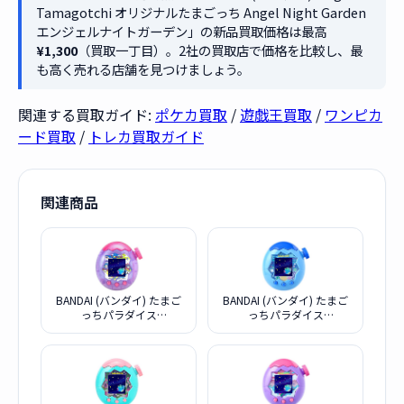
Tamagotchi オリジナルたまごっち Angel Night Garden
エンジェルナイトガーデン」の新品買取価格は最高
¥1,300
（買取一丁目）。2社の買取店で価格を比較し、最
も高く売れる店舗を見つけましょう。
関連する買取ガイド:
ポケカ買取
/
遊戯王買取
/
ワンピカ
ード買取
/
トレカ買取ガイド
関連商品
BANDAI (バンダイ) たまご
BANDAI (バンダイ) たまご
っちパラダイス
っちパラダイス
Tamagotchi Paradise
Tamagotchi Paradise Blue
Purple Sky 竹下ぱらだいす
Water
＆しなこスペシャルセット