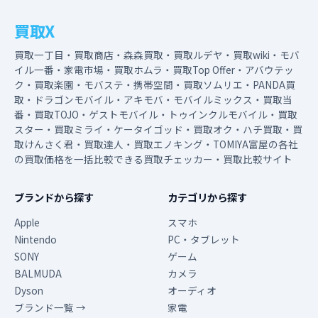
買取X
買取一丁目・買取商店・森森買取・買取ルデヤ・買取wiki・モバ
イル一番・家電市場・買取ホムラ・買取Top Offer・アバウテッ
ク・買取楽園・モバステ・携帯空間・買取ソムリエ・PANDA買
取・ドラゴンモバイル・アキモバ・モバイルミックス・買取当
番・買取TOJO・ゲストモバイル・トゥインクルモバイル・買取
スター・買取ミライ・ケータイゴッド・買取オク・ハチ買取・買
取けんさく君・買取達人・買取エノキング・TOMIYA富屋の各社
の買取価格を一括比較できる買取チェッカー・買取比較サイト
ブランドから探す
カテゴリから探す
Apple
スマホ
Nintendo
PC・タブレット
SONY
ゲーム
BALMUDA
カメラ
Dyson
オーディオ
ブランド一覧 →
家電