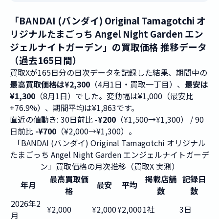
「BANDAI (バンダイ) Original Tamagotchi オ
リジナルたまごっち Angel Night Garden エン
ジェルナイトガーデン」の買取価格 推移データ
（過去165日間）
買取Xが165日分の日次データを記録した結果、期間中の
最高買取価格は¥2,300
（4月1日・買取一丁目）、
最安は
¥1,300
（8月1日）でした。変動幅は¥1,000（最安比
+76.9%）、期間平均は¥1,863です。
直近の値動き: 30日前比
-¥200
（¥1,500→¥1,300） / 90
日前比
-¥700
（¥2,000→¥1,300）。
「BANDAI (バンダイ) Original Tamagotchi オリジナル
たまごっち Angel Night Garden エンジェルナイトガーデ
ン」買取価格の月次推移（買取X 実測）
最高買取価
掲載店舗
記録日
年月
最安
平均
格
数
数
2026年2
¥2,000
¥2,000
¥2,000
1社
3日
月