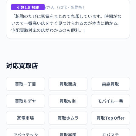
Yさん（30代・転勤族）
引越し断捨離
「転勤のたびに家電をまとめて売却しています。時間がな
いので一番高い店をすぐ見つけられるのが本当に助かる。
宅配買取対応の店がわかるのも便利。」
対応買取店
買取一丁目
買取商店
森森買取
買取ルデヤ
買取wiki
モバイル一番
家電市場
買取ホムラ
買取Top Offer
アバウテック
買取楽園
モバステ