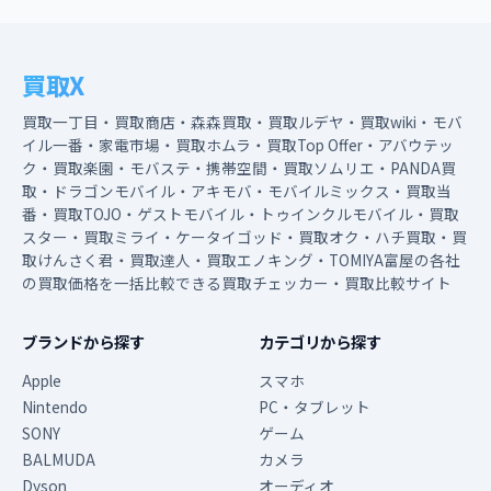
買取X
買取一丁目・買取商店・森森買取・買取ルデヤ・買取wiki・モバ
イル一番・家電市場・買取ホムラ・買取Top Offer・アバウテッ
ク・買取楽園・モバステ・携帯空間・買取ソムリエ・PANDA買
取・ドラゴンモバイル・アキモバ・モバイルミックス・買取当
番・買取TOJO・ゲストモバイル・トゥインクルモバイル・買取
スター・買取ミライ・ケータイゴッド・買取オク・ハチ買取・買
取けんさく君・買取達人・買取エノキング・TOMIYA富屋の各社
の買取価格を一括比較できる買取チェッカー・買取比較サイト
ブランドから探す
カテゴリから探す
Apple
スマホ
Nintendo
PC・タブレット
SONY
ゲーム
BALMUDA
カメラ
Dyson
オーディオ