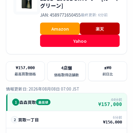
グリーン]
JAN: 4589771650455
最終更新: 6分前
Amazon
楽天
Yahoo
¥157,000
±¥0
4店舗
最高買取価格
前日比
価格取得店舗数
情報更新日: 2026年08月08日 07:00 JST
44分前
森森買取
1
最高値
¥157,000
6分前
買取一丁目
2
¥156,000