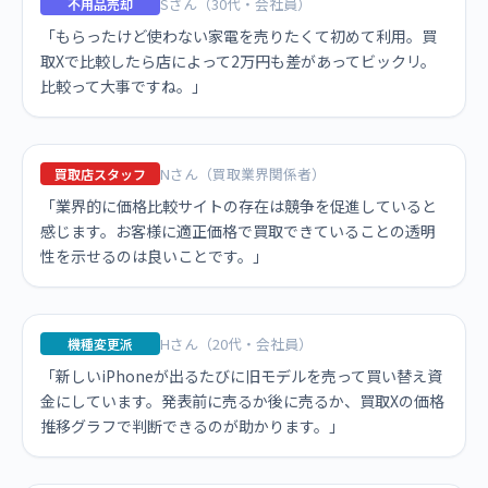
Sさん（30代・会社員）
不用品売却
「もらったけど使わない家電を売りたくて初めて利用。買
取Xで比較したら店によって2万円も差があってビックリ。
比較って大事ですね。」
Nさん（買取業界関係者）
買取店スタッフ
「業界的に価格比較サイトの存在は競争を促進していると
感じます。お客様に適正価格で買取できていることの透明
性を示せるのは良いことです。」
Hさん（20代・会社員）
機種変更派
「新しいiPhoneが出るたびに旧モデルを売って買い替え資
金にしています。発表前に売るか後に売るか、買取Xの価格
推移グラフで判断できるのが助かります。」