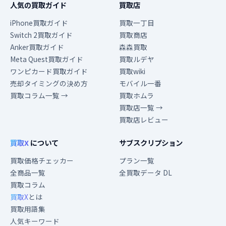
人気の買取ガイド
買取店
iPhone買取ガイド
買取一丁目
Switch 2買取ガイド
買取商店
Anker買取ガイド
森森買取
Meta Quest買取ガイド
買取ルデヤ
ワンピカード買取ガイド
買取wiki
売却タイミングの決め方
モバイル一番
買取コラム一覧 →
買取ホムラ
買取店一覧 →
買取店レビュー
買取X
について
サブスクリプション
買取価格チェッカー
プラン一覧
全商品一覧
全買取データ DL
買取コラム
買取X
とは
買取用語集
人気キーワード