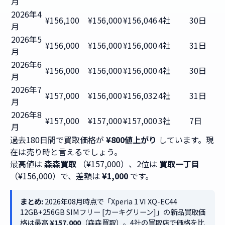
月
2026年4
¥156,100
¥156,000
¥156,046
4社
30日
月
2026年5
¥156,000
¥156,000
¥156,000
4社
31日
月
2026年6
¥156,000
¥156,000
¥156,000
4社
30日
月
2026年7
¥157,000
¥156,000
¥156,032
4社
31日
月
2026年8
¥157,000
¥157,000
¥157,000
3社
7日
月
過去180日間で買取価格が
¥800値上がり
しています。現
在は売り時と言えるでしょう。
最高値は
森森買取
（¥157,000）、2位は
買取一丁目
（¥156,000）で、差額は
¥1,000
です。
まとめ:
2026年08月時点で「Xperia 1 VI XQ-EC44
12GB+256GB SIMフリー [カーキグリーン]」の新品買取価
格は最高
¥157,000
（森森買取）。4社の買取店で価格を比