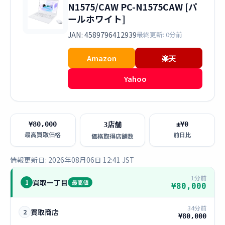
N1575/CAW PC-N1575CAW [パ
ールホワイト]
JAN: 4589796412939
最終更新: 0分前
Amazon
楽天
Yahoo
¥80,000
±¥0
3店舗
最高買取価格
前日比
価格取得店舗数
情報更新日: 2026年08月06日 12:41 JST
1分前
買取一丁目
1
最高値
¥80,000
34分前
買取商店
2
¥80,000