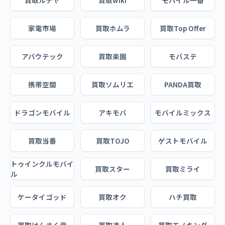
買取ルデヤ
買取wiki
モバイル一番
家電市場
買取ホムラ
買取Top Offer
アバウテック
買取楽園
モバステ
携帯空間
買取ソムリエ
PANDA買取
ドラゴンモバイル
アキモバ
モバイルミックス
買取当番
買取TOJO
ゲストモバイル
トゥインクルモバイ
買取スター
買取ミライ
ル
ケータイゴッド
買取オク
ハチ買取