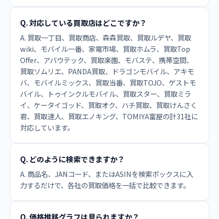
Q. 対応している買取店はどこですか？
A. 買取一丁目、買取商店、森森買取、買取ルデヤ、買取
wiki、モバイル一番、家電市場、買取ホムラ、買取Top
Offer、アバウテック、買取楽園、モバステ、携帯空間、
買取ソムリエ、PANDA買取、ドラゴンモバイル、アキモ
バ、モバイルミックス、買取当番、買取TOJO、ゲストモ
バイル、トゥインクルモバイル、買取スター、買取ミラ
イ、ケータイゴッド、買取オク、ハチ買取、買取けんさく
君、買取達人、買取エノキング、TOMIYA富屋の計31社に
対応しています。
Q. どのように検索できますか？
A. 商品名、JANコード、またはASINを検索ボックスに入
力するだけで、各社の買取価格を一括で比較できます。
Q. 価格推移グラフは見られますか？