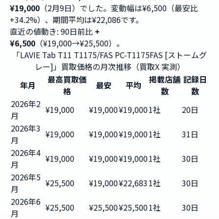
¥19,000
（2月9日）でした。変動幅は¥6,500（最安比
+34.2%）、期間平均は¥22,086です。
直近の値動き: 90日前比
+
¥6,500
（¥19,000→¥25,500）。
「LAVIE Tab T11 T1175/FAS PC-T1175FAS [ストームグ
レー]」買取価格の月次推移（買取X 実測）
最高買取価
掲載店舗
記録日
年月
最安
平均
格
数
数
2026年2
¥19,000
¥19,000
¥19,000
1社
20日
月
2026年3
¥19,000
¥19,000
¥19,000
1社
31日
月
2026年4
¥19,000
¥19,000
¥19,000
1社
30日
月
2026年5
¥25,500
¥19,000
¥22,683
1社
30日
月
2026年6
¥25,500
¥25,500
¥25,500
1社
30日
月