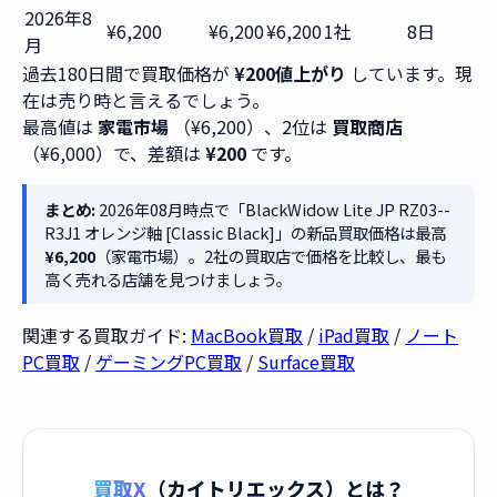
2026年8
¥6,200
¥6,200
¥6,200
1社
8日
月
過去180日間で買取価格が
¥200値上がり
しています。現
在は売り時と言えるでしょう。
最高値は
家電市場
（¥6,200）、2位は
買取商店
（¥6,000）で、差額は
¥200
です。
まとめ:
2026年08月時点で「BlackWidow Lite JP RZ03--
R3J1 オレンジ軸 [Classic Black]」の新品買取価格は最高
¥6,200
（家電市場）。2社の買取店で価格を比較し、最も
高く売れる店舗を見つけましょう。
関連する買取ガイド:
MacBook買取
/
iPad買取
/
ノート
PC買取
/
ゲーミングPC買取
/
Surface買取
買取X
（カイトリエックス）とは？