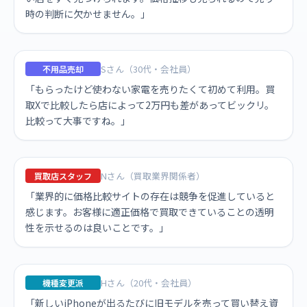
時の判断に欠かせません。」
Sさん（30代・会社員）
不用品売却
「もらったけど使わない家電を売りたくて初めて利用。買
取Xで比較したら店によって2万円も差があってビックリ。
比較って大事ですね。」
Nさん（買取業界関係者）
買取店スタッフ
「業界的に価格比較サイトの存在は競争を促進していると
感じます。お客様に適正価格で買取できていることの透明
性を示せるのは良いことです。」
Hさん（20代・会社員）
機種変更派
「新しいiPhoneが出るたびに旧モデルを売って買い替え資