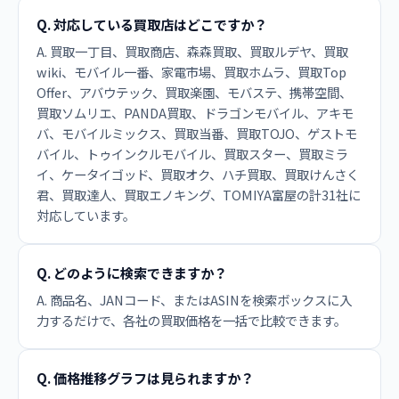
Q. 対応している買取店はどこですか？
A. 買取一丁目、買取商店、森森買取、買取ルデヤ、買取
wiki、モバイル一番、家電市場、買取ホムラ、買取Top
Offer、アバウテック、買取楽園、モバステ、携帯空間、
買取ソムリエ、PANDA買取、ドラゴンモバイル、アキモ
バ、モバイルミックス、買取当番、買取TOJO、ゲストモ
バイル、トゥインクルモバイル、買取スター、買取ミラ
イ、ケータイゴッド、買取オク、ハチ買取、買取けんさく
君、買取達人、買取エノキング、TOMIYA富屋の計31社に
対応しています。
Q. どのように検索できますか？
A. 商品名、JANコード、またはASINを検索ボックスに入
力するだけで、各社の買取価格を一括で比較できます。
Q. 価格推移グラフは見られますか？