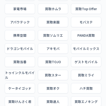
家電市場
買取ホムラ
買取Top Offer
アバウテック
買取楽園
モバステ
携帯空間
買取ソムリエ
PANDA買取
ドラゴンモバイル
アキモバ
モバイルミックス
買取当番
買取TOJO
ゲストモバイル
トゥインクルモバイ
買取スター
買取ミライ
ル
ケータイゴッド
買取オク
ハチ買取
買取けんさく君
買取達人
買取エノキング