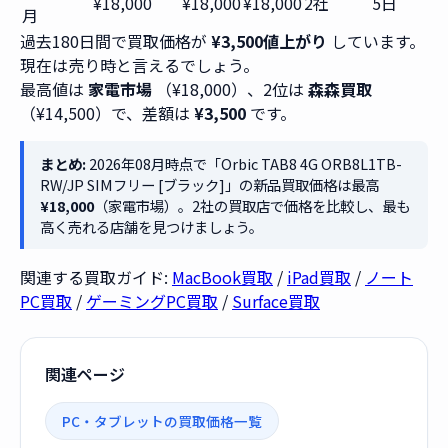
¥18,000
¥18,000
¥18,000
2社
5日
月
過去180日間で買取価格が
¥3,500値上がり
しています。
現在は売り時と言えるでしょう。
最高値は
家電市場
（¥18,000）、2位は
森森買取
（¥14,500）で、差額は
¥3,500
です。
まとめ:
2026年08月時点で「Orbic TAB8 4G ORB8L1TB-
RW/JP SIMフリー [ブラック]」の新品買取価格は最高
¥18,000
（家電市場）。2社の買取店で価格を比較し、最も
高く売れる店舗を見つけましょう。
関連する買取ガイド:
MacBook買取
/
iPad買取
/
ノート
PC買取
/
ゲーミングPC買取
/
Surface買取
関連ページ
PC・タブレットの買取価格一覧