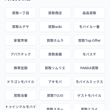
買取一丁目
買取商店
森森買取
買取ルデヤ
買取wiki
モバイル一番
家電市場
買取ホムラ
買取Top Offer
アバウテック
買取楽園
モバステ
携帯空間
買取ソムリエ
PANDA買取
ドラゴンモバイル
アキモバ
モバイルミックス
買取当番
買取TOJO
ゲストモバイル
トゥインクルモバイ
買取スター
買取ミライ