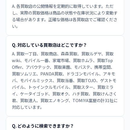
A. 各買取店の公開情報を定期的に取得しています。ただ
し、実際の買取価格は商品の状態や在庫状況により変動す
る場合があります。正確な価格は各買取店でご確認くださ
い。
Q. 対応している買取店はどこですか？
A. 買取一丁目、買取商店、森森買取、買取ルデヤ、買取
wiki、モバイル一番、家電市場、買取ホムラ、買取Top
Offer、アバウテック、買取楽園、モバステ、携帯空間、
買取ソムリエ、PANDA買取、ドラゴンモバイル、アキモ
バ、モバイルミックス、買取当番、買取TOJO、ゲストモ
バイル、トゥインクルモバイル、買取スター、買取ミラ
イ、ケータイゴッド、買取オク、ハチ買取、買取けんさく
君、買取達人、買取エノキング、TOMIYA富屋の計31社に
対応しています。
Q. どのように検索できますか？