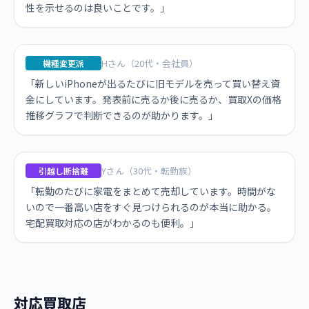
性を示せるのは良いことです。」
Hさん（20代・会社員）
機種変更派
「新しいiPhoneが出るたびに旧モデルを売って買い替え資
金にしています。発表前に売るか後に売るか、買取Xの価格
推移グラフで判断できるのが助かります。」
Yさん（30代・転勤族）
引越し断捨離
「転勤のたびに家電をまとめて売却しています。時間がな
いので一番高い店をすぐ見つけられるのが本当に助かる。
宅配買取対応の店がわかるのも便利。」
対応買取店