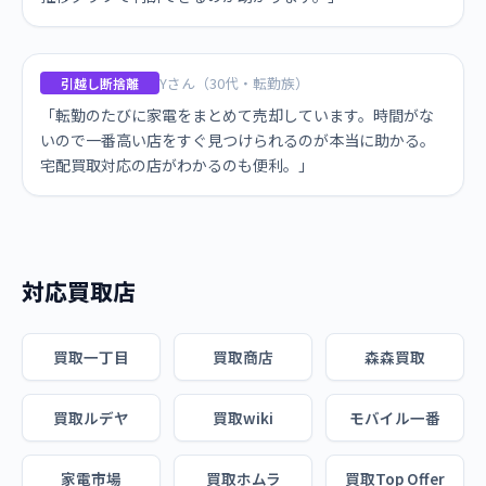
Yさん（30代・転勤族）
引越し断捨離
「転勤のたびに家電をまとめて売却しています。時間がな
いので一番高い店をすぐ見つけられるのが本当に助かる。
宅配買取対応の店がわかるのも便利。」
対応買取店
買取一丁目
買取商店
森森買取
買取ルデヤ
買取wiki
モバイル一番
家電市場
買取ホムラ
買取Top Offer