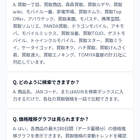
A. 買取一丁目、買取商店、森森買取、買取ルデヤ、買取
wiki、モバイル一番、家電市場、買取ホムラ、買取Top
Offer、アバウテック、買取楽園、モバステ、携帯空間、
買取ソムリエ、PANDA買取、ドラゴンモバイル、アキモ
バ、モバイルミックス、買取当番、買取TOJO、ゲストモ
バイル、トゥインクルモバイル、買取スター、買取ミラ
イ、ケータイゴッド、買取オク、ハチ買取、買取けんさく
君、買取達人、買取エノキング、TOMIYA富屋の計31社に
対応しています。
Q. どのように検索できますか？
A. 商品名、JANコード、またはASINを検索ボックスに入
力するだけで、各社の買取価格を一括で比較できます。
Q. 価格推移グラフは見られますか？
A. はい、各商品の最大180日間（データ蓄積分）の価格推
移グラフを表示できます。買取価格の変動トレンドを確認