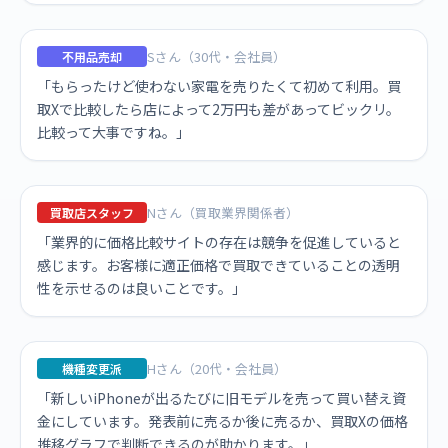
Sさん（30代・会社員）
不用品売却
「もらったけど使わない家電を売りたくて初めて利用。買
取Xで比較したら店によって2万円も差があってビックリ。
比較って大事ですね。」
Nさん（買取業界関係者）
買取店スタッフ
「業界的に価格比較サイトの存在は競争を促進していると
感じます。お客様に適正価格で買取できていることの透明
性を示せるのは良いことです。」
Hさん（20代・会社員）
機種変更派
「新しいiPhoneが出るたびに旧モデルを売って買い替え資
金にしています。発表前に売るか後に売るか、買取Xの価格
推移グラフで判断できるのが助かります。」