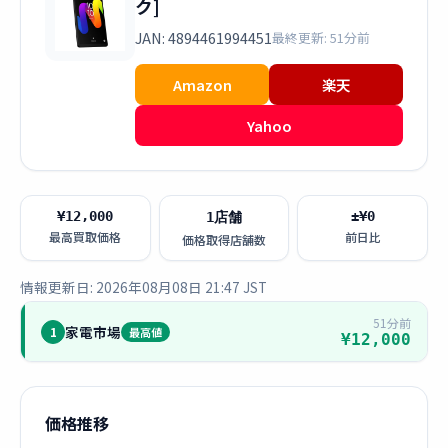
ク]
JAN: 4894461994451
最終更新: 51分前
Amazon
楽天
Yahoo
¥12,000
±¥0
1店舗
最高買取価格
前日比
価格取得店舗数
情報更新日: 2026年08月08日 21:47 JST
51分前
家電市場
1
最高値
¥12,000
価格推移