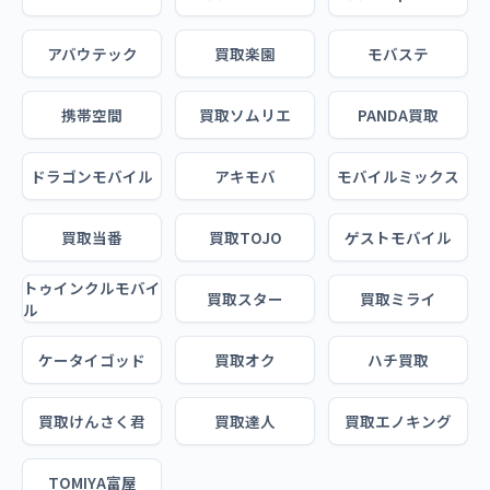
アバウテック
買取楽園
モバステ
携帯空間
買取ソムリエ
PANDA買取
ドラゴンモバイル
アキモバ
モバイルミックス
買取当番
買取TOJO
ゲストモバイル
トゥインクルモバイ
買取スター
買取ミライ
ル
ケータイゴッド
買取オク
ハチ買取
買取けんさく君
買取達人
買取エノキング
TOMIYA富屋