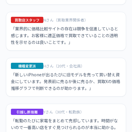
Nさん（買取業界関係者）
買取店スタッフ
「業界的に価格比較サイトの存在は競争を促進していると
感じます。お客様に適正価格で買取できていることの透明
性を示せるのは良いことです。」
Hさん（20代・会社員）
機種変更派
「新しいiPhoneが出るたびに旧モデルを売って買い替え資
金にしています。発表前に売るか後に売るか、買取Xの価格
推移グラフで判断できるのが助かります。」
Yさん（30代・転勤族）
引越し断捨離
「転勤のたびに家電をまとめて売却しています。時間がな
いので一番高い店をすぐ見つけられるのが本当に助かる。