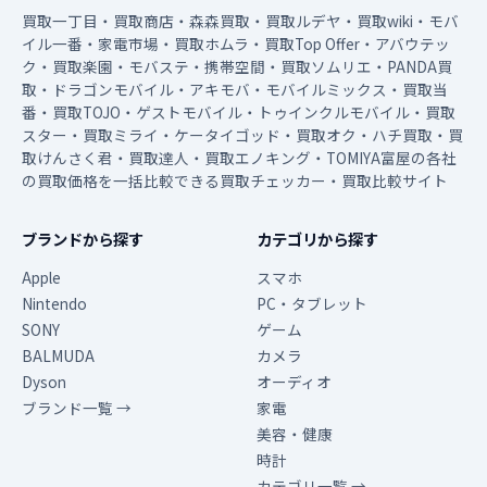
買取一丁目・買取商店・森森買取・買取ルデヤ・買取wiki・モバ
イル一番・家電市場・買取ホムラ・買取Top Offer・アバウテッ
ク・買取楽園・モバステ・携帯空間・買取ソムリエ・PANDA買
取・ドラゴンモバイル・アキモバ・モバイルミックス・買取当
番・買取TOJO・ゲストモバイル・トゥインクルモバイル・買取
スター・買取ミライ・ケータイゴッド・買取オク・ハチ買取・買
取けんさく君・買取達人・買取エノキング・TOMIYA富屋の各社
の買取価格を一括比較できる買取チェッカー・買取比較サイト
ブランドから探す
カテゴリから探す
Apple
スマホ
Nintendo
PC・タブレット
SONY
ゲーム
BALMUDA
カメラ
Dyson
オーディオ
ブランド一覧 →
家電
美容・健康
時計
カテゴリ一覧 →