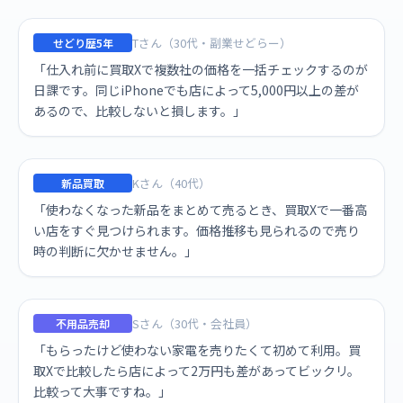
Tさん（30代・副業せどらー）
せどり歴5年
「仕入れ前に買取Xで複数社の価格を一括チェックするのが
日課です。同じiPhoneでも店によって5,000円以上の差が
あるので、比較しないと損します。」
Kさん（40代）
新品買取
「使わなくなった新品をまとめて売るとき、買取Xで一番高
い店をすぐ見つけられます。価格推移も見られるので売り
時の判断に欠かせません。」
Sさん（30代・会社員）
不用品売却
「もらったけど使わない家電を売りたくて初めて利用。買
取Xで比較したら店によって2万円も差があってビックリ。
比較って大事ですね。」