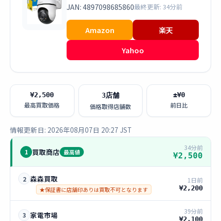
JAN: 4897098685860
最終更新: 34分前
Amazon
楽天
Yahoo
¥2,500
±¥0
3店舗
最高買取価格
前日比
価格取得店舗数
情報更新日: 2026年08月07日 20:27 JST
34分前
買取商店
1
最高値
¥2,500
森森買取
2
1日前
¥2,200
★保証書に店舗印ありは買取不可となります
39分前
家電市場
3
¥2,100