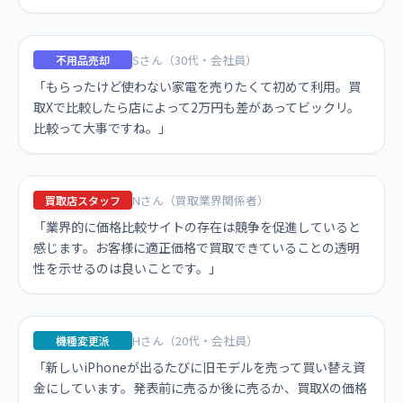
Sさん（30代・会社員）
不用品売却
「もらったけど使わない家電を売りたくて初めて利用。買
取Xで比較したら店によって2万円も差があってビックリ。
比較って大事ですね。」
Nさん（買取業界関係者）
買取店スタッフ
「業界的に価格比較サイトの存在は競争を促進していると
感じます。お客様に適正価格で買取できていることの透明
性を示せるのは良いことです。」
Hさん（20代・会社員）
機種変更派
「新しいiPhoneが出るたびに旧モデルを売って買い替え資
金にしています。発表前に売るか後に売るか、買取Xの価格