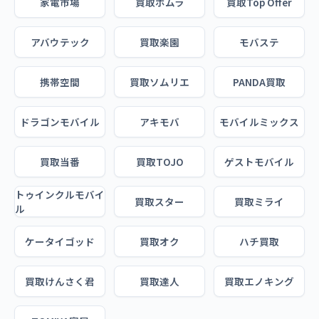
家電市場
買取ホムラ
買取Top Offer
アバウテック
買取楽園
モバステ
携帯空間
買取ソムリエ
PANDA買取
ドラゴンモバイル
アキモバ
モバイルミックス
買取当番
買取TOJO
ゲストモバイル
トゥインクルモバイ
買取スター
買取ミライ
ル
ケータイゴッド
買取オク
ハチ買取
買取けんさく君
買取達人
買取エノキング