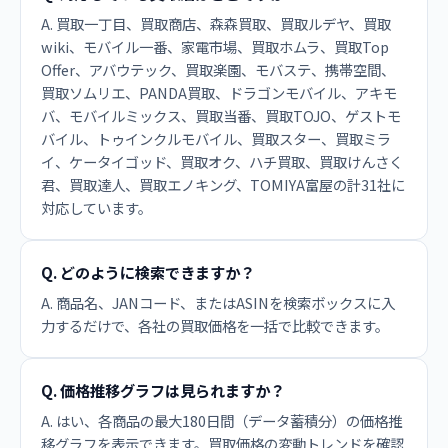
A. 買取一丁目、買取商店、森森買取、買取ルデヤ、買取
wiki、モバイル一番、家電市場、買取ホムラ、買取Top
Offer、アバウテック、買取楽園、モバステ、携帯空間、
買取ソムリエ、PANDA買取、ドラゴンモバイル、アキモ
バ、モバイルミックス、買取当番、買取TOJO、ゲストモ
バイル、トゥインクルモバイル、買取スター、買取ミラ
イ、ケータイゴッド、買取オク、ハチ買取、買取けんさく
君、買取達人、買取エノキング、TOMIYA富屋の計31社に
対応しています。
Q. どのように検索できますか？
A. 商品名、JANコード、またはASINを検索ボックスに入
力するだけで、各社の買取価格を一括で比較できます。
Q. 価格推移グラフは見られますか？
A. はい、各商品の最大180日間（データ蓄積分）の価格推
移グラフを表示できます。買取価格の変動トレンドを確認